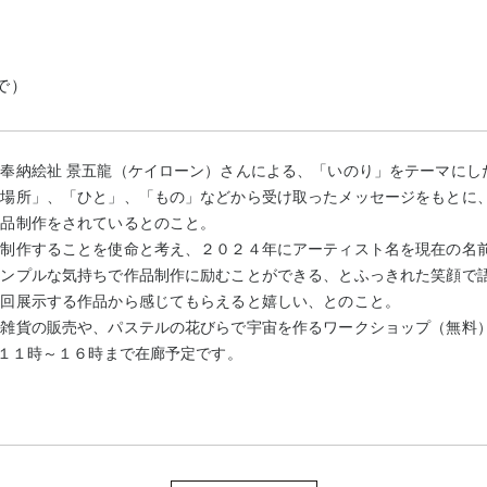
まで）
奉納絵祉 景五龍（ケイローン）さんによる、「いのり」をテーマにし
「場所」、「ひと」、「もの」などから受け取ったメッセージをもとに
作品制作をされているとのこと。
品制作することを使命と考え、２０２４年にアーティスト名を現在の名
シンプルな気持ちで作品制作に励むことができる、とふっきれた笑顔で
今回展示する作品から感じてもらえると嬉しい、とのこと。
の雑貨の販売や、パステルの花びらで宇宙を作るワークショップ（無料
、１１時～１６時まで在廊予定です。