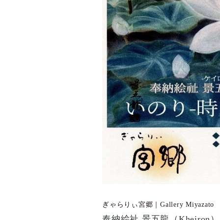
ぎゃらりぃ宮郷｜Gallery Miyazato
奉納絵祉 景五龍（Kheiro