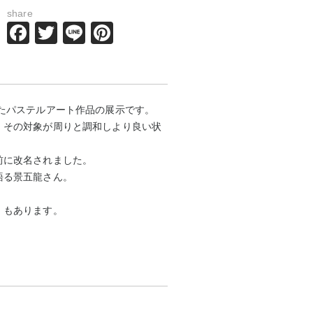
share
Facebook
Twitter
Line
Pinterest
たパステルアート作品の展示です。
、その対象が周りと調和しより良い状
前に改名されました。
語る景五龍さん。
）もあります。