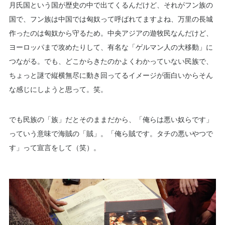
月氏国という国が歴史の中で出てくるんだけど、それがフン族の
国で、フン族は中国では匈奴​​って呼ばれてますよね、万里の長城
作ったのは匈奴から守るため。中央アジアの遊牧民なんだけど、
ヨーロッパまで攻めたりして、有名な「ゲルマン人の大移動」に
つながる。でも、どこからきたのかよくわかっていない民族で、
ちょっと謎で縦横無尽に動き回ってるイメージが面白いからそん
な感じにしようと思って。笑。
でも民族の「族」だとそのままだから、「俺らは悪い奴らです」
っていう意味で海賊の「賊」。「俺ら賊です。タチの悪いやつで
す」って宣言をして（笑）。