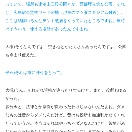
っていて、場所も比治山三段公園とか、西部埋立第５公園​​。それ
と、広島駅東貨物ヤード跡地​​（現在のマツダスタジアム付近）。
ここは結構いろんなテント芝居をやっていたところですね。当時
はそういう、使える場所があったんですよね。
大槻)そうなんですよ！空き地とかたくさんあったんですよ。公園
も今より使えた。
平石)それは市に許可をとって。
大槻)うん。それぞれ管轄が違ったりするけど。まだ、役所もゆる
かった。
多分今と、法律とか条例が変わったわけじゃないんだよね。ダメ
なものは昔からダメなんだけど。昔はお役所も融通利かせてくれ
たっていうか。本当はそれはやっちゃダメなんだけど、苦情が来
なかったら役所としては見なかったことにしますから、みたいな