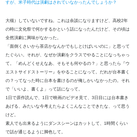
すが、米子時代は演劇はされていなかったんでしょうか？
大槻）していないですね。これは余談になりますけど、高校2年
の時に文化祭で何かするかという話になったんだけど、その頃は
全然演劇に興味がなかった。
「面倒くさいから茶店かなんかでもしとけばいいのに」と思って
たぐらい。それが、なぜか演劇をクラスでやることになっちゃっ
て。「めんどくせえなあ、そもそも何やるの？」と思ったら『ウ
エストサイドストーリー』をやることになって。だれが台本書く
の？ってなった時に台本を書けるのが俺しかいなかったの。それ
で「いいよ、書くよ」って話になって。
1日で原作読んで、1日で映画のビデオ見て、3日目には台本書き
あげる、みたいな今考えたらよくこんなことできたな、って思う
けど。
素人でも出来るようにダンスシーンはカットして、1時間くらい
で話が通じるように脚色して。