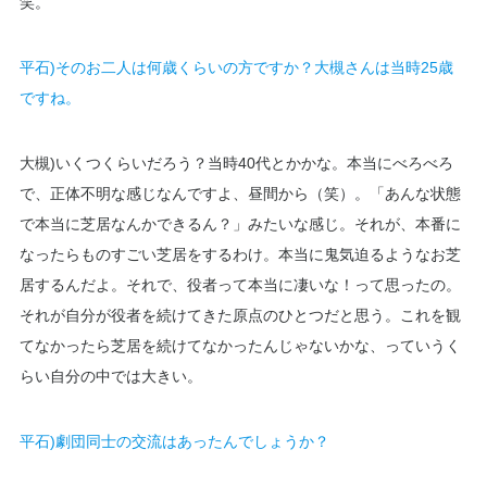
笑。
平石)そのお二人は何歳くらいの方ですか？大槻さんは当時25歳
ですね。
大槻)いくつくらいだろう？当時40代とかかな。本当にべろべろ
で、正体不明な感じなんですよ、昼間から（笑）。「あんな状態
で本当に芝居なんかできるん？」みたいな感じ。それが、本番に
なったらものすごい芝居をするわけ。本当に鬼気迫るようなお芝
居するんだよ。それで、役者って本当に凄いな！って思ったの。
それが自分が役者を続けてきた原点のひとつだと思う。これを観
てなかったら芝居を続けてなかったんじゃないかな、っていうく
らい自分の中では大きい。
平石)劇団同士の交流はあったんでしょうか？