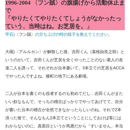
1996-2004 〈フン賊〉の旗揚げから活動休止ま
で
「やりたくてやりたくてしょうがなかったっ
ていう、当時はね。お芝居を。」
平石)
〈フン賊〉
の立ち上げの時の様子を教えてください。
大槻)〈アルルカン〉が解散した後、吉田くん（葉桜由良之助​​）と
いうのがいて。吉田くんが芝居を全くやったことのない素人の友
達二人を誘って、それぞれが台本書いて、3本立ての芝居をACCA
でやったんですよね。榎町の地下にある劇場。
二人が台本を書くのも役者するのも初めてだし…吉田くんがまた
いい奴なもんで、そっちの稽古ばっかりでやってあげてて、自分
が書いた台本の稽古が全然できなかったらしいのね。それで2本
演った後で、そんなもん2本立てということにしておけば客には
わからないのに、真面目というか馬鹿だから「すいません、本当