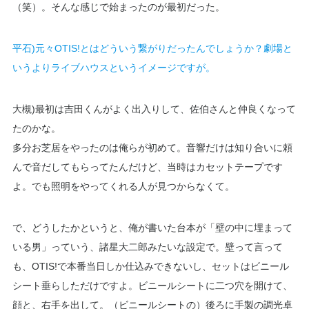
（笑）。そんな感じで始まったのが最初だった。
平石)元々OTIS!とはどういう繋がりだったんでしょうか？劇場と
いうよりライブハウスというイメージですが。
大槻)最初は吉田くんがよく出入りして、佐伯さんと仲良くなって
たのかな。
多分お芝居をやったのは俺らが初めて。音響だけは知り合いに頼
んで音だしてもらってたんだけど、当時はカセットテープです
よ。でも照明をやってくれる人が見つからなくて。
で、どうしたかというと、俺が書いた台本が「壁の中に埋まって
いる男」っていう、諸星大二郎みたいな設定で。壁って言って
も、OTIS!で本番当日しか仕込みできないし、セットはビニール
シート垂らしただけですよ。ビニールシートに二つ穴を開けて、
顔と、右手を出して。（ビニールシートの）後ろに手製の調光卓