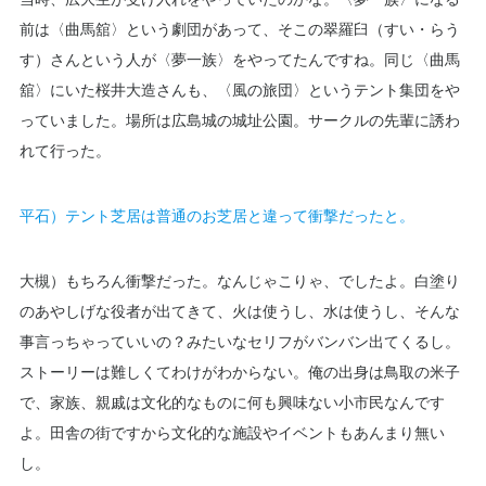
前は〈曲馬舘〉という劇団があって、そこの翠羅臼（すい・らう
す）さんという人が〈夢一族〉をやってたんですね。同じ〈曲馬
舘〉にいた桜井大造さんも、〈風の旅団〉というテント集団をや
っていました。場所は広島城の城址公園。サークルの先輩に誘わ
れて行った。
平石）テント芝居は普通のお芝居と違って衝撃だったと。
大槻）もちろん衝撃だった。なんじゃこりゃ、でしたよ。白塗り
のあやしげな役者が出てきて、火は使うし、水は使うし、そんな
事言っちゃっていいの？みたいなセリフがバンバン出てくるし。
ストーリーは難しくてわけがわからない。俺の出身は鳥取の米子
で、家族、親戚は文化的なものに何も興味ない小市民なんです
よ。田舎の街ですから文化的な施設やイベントもあんまり無い
し。