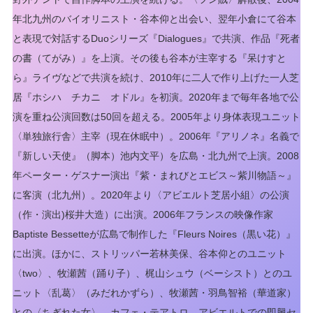
年北九州のバイオリニスト・谷本仰と出会い、翌年小倉にて谷本
と表現で対話するDuoシリーズ『Dialogues』で共演、作品『死者
の書（てがみ）』を上演。その後も谷本が主宰する『呆けすと
ら』ライヴなどで共演を続け、2010年に二人で作り上げた一人芝
居『ホシハ チカニ オドル』を初演。2020年まで毎年各地で公
演を重ね公演回数は50回を超える。2005年より身体表現ユニット
〈単独旅行舎〉主宰（現在休眠中）。2006年『アリノネ』名義で
『新しい天使』（脚本）池内文平）を広島・北九州で上演。2008
年ペーター・ゲスナー演出『紫・まれびとエビス～紫川物語～』
に客演（北九州）。2020年より〈アビエルト芝居小組〉の公演
（作・演出)桜井大造）に出演。2006年フランスの映像作家
Baptiste Bessetteが広島で制作した『Fleurs Noires（黒い花）』
に出演。ほかに、ストリッパー若林美保、谷本仰とのユニット
〈two〉、牧瀬茜（踊り子）、梶山シュウ（ベーシスト）とのユ
ニット〈乱葛〉（みだれかずら）、牧瀬茜・羽鳥智裕（華道家）
との〈ちぎれた女〉、カフェ・テアトロ アビエルトでの即興セ