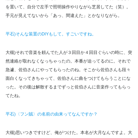
を置いて、自分で左手で照明操作やりながら芝居してた（笑）。
手元が見えてないから「あっ、間違えた」とかなりながら。
平石)そんな装置のDIYもして。すごいですね。
大槻)それで音楽を頼んでた人が３回目か４回目ぐらいの時に、突
然連絡が取れなくなっちゃったの。本番が迫ってるのに。それで
急遽、佐伯さんにやってもらったのね。そこから佐伯さんも段々
面白くなってきちゃって、佐伯さんに曲をつけてもらうことにな
った。その後は解散するまでずっと佐伯さんに音楽作ってもらっ
てたね。
平石)〈フン賊〉の名前の由来ってなんですか？
大槻)思いつきですけど、俺がつけた。本名が大月なんですよ。大