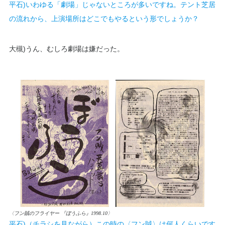
平石)いわゆる「劇場」じゃないところが多いですね。テント芝居
の流れから、上演場所はどこでもやるという形でしょうか？
大槻)うん、むしろ劇場は嫌だった。
〈フン賊のフライヤー 『ぼうふら』1998.10〉
平石)（チラシを見ながら）この時の〈フン賊〉は何人くらいです