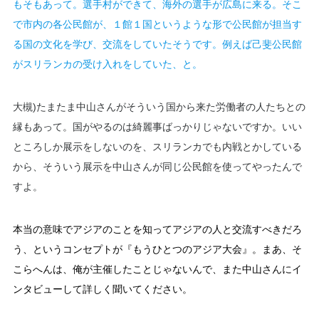
もそもあって。選手村ができて、海外の選手が広島に来る。そこ
で市内の各公民館が、１館１国というような形で公民館が担当す
る国の文化を学び、交流をしていたそうです。例えば己斐公民館
がスリランカの受け入れをしていた、と。
大槻)たまたま中山さんがそういう国から来た労働者の人たちとの
縁もあって。国がやるのは綺麗事ばっかりじゃないですか。いい
ところしか展示をしないのを、スリランカでも内戦とかしている
から、そういう展示を中山さんが同じ公民館を使ってやったんで
すよ。
本当の意味でアジアのことを知ってアジアの人と交流すべきだろ
う、というコンセプトが『もうひとつのアジア大会』。まあ、そ
こらへんは、俺が主催したことじゃないんで、また中山さんにイ
ンタビューして詳しく聞いてください。