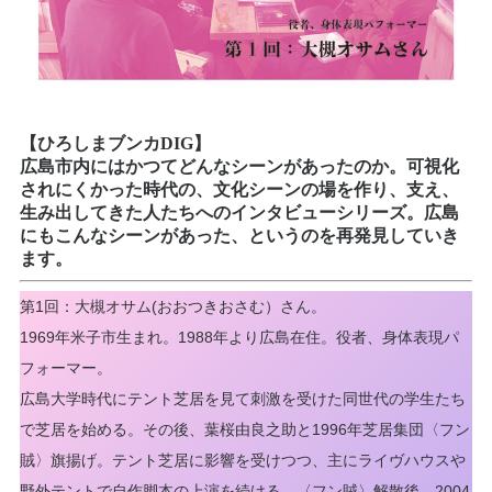
【ひろしまブンカDIG】
広島市内にはかつてどんなシーンがあったのか。可視化
されにくかった時代の、文化シーンの場を作り、支え、
生み出してきた人たちへのインタビューシリーズ。広島
にもこんなシーンがあった、というのを再発見していき
ます。
第1回：大槻オサム(おおつきおさむ）さん。
1969年米子市生まれ。1988年より広島在住。役者、身体表現パ
フォーマー。
広島大学時代にテント芝居を見て刺激を受けた同世代の学生たち
で芝居を始める。その後、葉桜由良之助と1996年芝居集団〈フン
賊〉旗揚げ。テント芝居に影響を受けつつ、主にライヴハウスや
野外テントで自作脚本の上演を続ける。〈フン賊〉解散後、2004