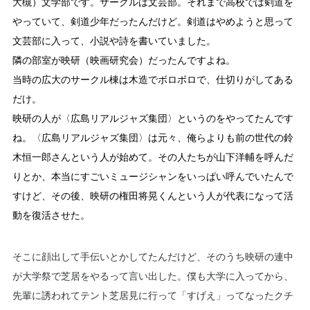
大槻）文学部です。サークルは文芸部。それまで高校では剣道を
やっていて、剣道少年だったんだけど。剣道はやめようと思って
文芸部に入って、小説や詩を書いていました。
隣の部室が映研（映画研究会）だったんですよね。
当時の広大のサークル棟は木造でボロボロで、仕切りがしてある
だけ。
映研の人が〈広島リアルジャズ集団〉というのをやってたんです
ね。〈広島リアルジャズ集団〉は元々、俺らよりも前の世代の鈴
木恒一郎さんという人が始めて。その人たちが山下洋輔を呼んだ
りとか、本当にすごいミュージシャンをいっぱい呼んでいたんで
すけど、その後、映研の権田将晃くんという人が代表になって活
動を復活させた。
そこに顔出して手伝いとかしてたんだけど、そのうち映研の連中
が大学祭で芝居をやるって言い出した。僕も大学に入ってから、
先輩に誘われてテント芝居見に行って「すげえ」ってなったクチ