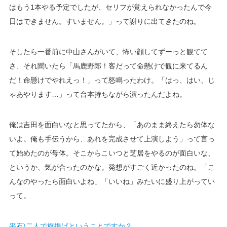
はもう1本やる予定でしたが、セリフが覚えられなかったんで今
日はできません。すいません。」って謝りに出てきたのね。
そしたら一番前に中山さんがいて、怖い顔してずーっと観てて
さ、それ聞いたら「馬鹿野郎！客だって命懸けで観に来てるん
だ！命懸けでやれえっ！」って怒鳴ったわけ。「はっ、はい、じ
ゃあやります…」って台本持ちながら演ったんだよね。
俺は吉田を面白いなと思ってたから、「あのまま終えたら勿体な
いよ。俺も手伝うから、あれを完成させて上演しよう」って言っ
て始めたのが母体。そこからこいつと芝居をやるのが面白いな、
というか、気が合ったのかな。発想がすごく近かったのね。「こ
んなのやったら面白いよね」「いいね」みたいに盛り上がってい
って。
平石)二人で旗揚げということですか？