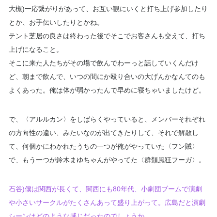
大槻)一応繋がりがあって、お互い観にいくと打ち上げ参加したり
とか、お手伝いしたりとかね。
テント芝居の良さは終わった後でそこでお客さんも交えて、打ち
上げになること。
そこに来た人たちがその場で飲んでわーっと話していくんだけ
ど、朝まで飲んで、いつの間にか殴り合いの大げんかなんてのも
よくあった。俺は体が弱かったんで早めに寝ちゃいましたけど。
で、〈アルルカン〉をしばらくやっていると、メンバーそれぞれ
の方向性の違い、みたいなのが出てきたりして、それで解散し
て、何個かにわかれたうちの一つが俺がやっていた〈フン賊〉
で、もう一つが鈴木まゆちゃんがやってた〈群類風狂フーガ〉。
石谷)僕は関西が長くて、関西にも80年代、小劇団ブームで演劇
や小さいサークルがたくさんあって盛り上がって。広島だと演劇
シーンはどのような感じだったのでしょうか。