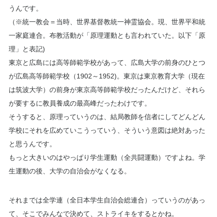
うんです。
（※統一教会＝当時、世界基督教統一神霊協会。現、世界平和統
一家庭連合。布教活動が「原理運動とも言われていた。以下「原
理」と表記)
東京と広島には高等師範学校があって、広島大学の前身のひとつ
が広島高等師範学校（1902～1952)。東京は東京教育大学（現在
は筑波大学）の前身が東京高等師範学校だったんだけど、それら
が要するに教員養成の最高峰だったわけです。
そうすると、原理っていうのは、結局教師を信者にしてどんどん
学校にそれを広めていこうっていう、そういう意図は絶対あった
と思うんです。
もっと大きいのはやっぱり学生運動（全共闘運動）ですよね。学
生運動の後、大学の自治会がなくなる。
それまでは全学連（全日本学生自治会総連合​​）っていうのがあっ
て、そこでみんなで決めて、ストライキをするとかね。