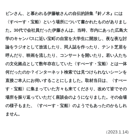
ビンさん、と慕われる伊藤敏さんの自伝的詩集『
針ノ木
』には
〈すぺーす・宝船〉という場所について書かれたものがありまし
た。30代で会社員だった伊藤さんは、当時、市内にあった広島大
学のキャンパスに近い宝町の自室を大学生に開放し、夜な夜な討
論をラジオとして放送したり、同人誌を作ったり、テント芝居を
呼んだり、映画を流したり、コンサートを開いたり。若い人たち
の文化拠点として数年存在していた〈すぺーす・宝船〉とは一体
何だったのか？インターネット検索では見つけられないシーンを
直接ご本人にお伺いすることにしました。取材当日は、〈すぺー
す・宝船〉に集まっていた方々も来てくださり、改めて皆でその
場所を振り返っていただく座談会のようになりました。その会場
の様子もまた、〈すぺーす・宝船〉のようでもあったのかもしれ
ません。
（2023.1.14)