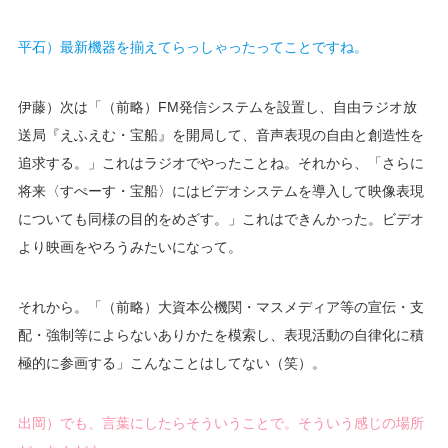
平石）最新機器を揃えてらっしゃったってことですね。
伊藤）次は「（前略）FM発信システムを設置し、自由ラジオ放
送局『えふえむ・宝船』を開局して、音声表現の自由と創造性を
追求する。」これはラジオでやったことね。それから、「さらに
将来〈すぺーす・宝船〉にはビデオシステムを導入して映像表現
についても同様の目的をめざす。」これはできんかった。ビデオ
より映画をやろうみたいになって。
それから。「（前略）大資本公機関・マスメディア等の宣伝・支
配・強制等によらないありかたを模索し、表現活動の自律化に積
極的に参画する」こんなことはしてない（笑）。
出岡）でも、言葉にしたらそういうことで。そういう感じの場所