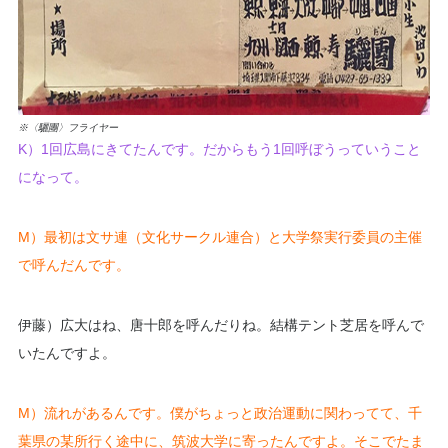
※〈驪團〉フライヤー
K）1回広島にきてたんです。だからもう1回呼ぼうっていうこと
になって。
M）最初は文サ連（文化サークル連合）と大学祭実行委員の主催
で呼んだんです。
伊藤）広大はね、唐十郎を呼んだりね。結構テント芝居を呼んで
いたんですよ。
M）流れがあるんです。僕がちょっと政治運動に関わってて、千
葉県の某所行く途中に、筑波大学に寄ったんですよ。そこでたま