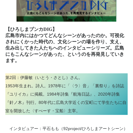
【ひろしまブンカDIG】
広島市内にはかつてどんなシーンがあったのか。可視化
されにくかった時代の、文化シーンの場を作り、支え、
生み出してきた人たちへのインタビューシリーズ。広島
にもこんなシーンがあった、というのを再発見していき
ます。
第2回：伊藤敏（いとう・さとし）さん。
1953年生まれ。詩人。1978年に「〈ラ〉音」「裏祭り」を詩誌
『ユリイカ』に掲載。1984年詩集『航海日誌』、2020年詩集
『針ノ木』刊行。80年代に広島大学近くの宝町にて学生たちに自
室を開放した〈すぺーす・宝船〉主宰。
インタビュアー：平石もも（92project/ひろしまアートシーン）