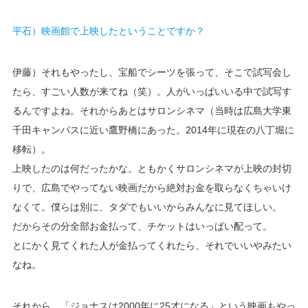
平石）映画館で上映したということですか？
伊藤）それもやったし、宝船でシーツを張って、そこで試写会し
たら、すごい人数が来てね（笑）。人がいっぱいいる中で試写す
るんですよね。それからあとはサロンシネマ（当時は広島大学東
千田キャンパスに近い鷹野橋にあった。2014年に現在の八丁堀に
移転）。
上映したのは何だったかな。ともかくサロンシネマが上映の封切
りで、広島でやってない映画だから絶対お金を取らなくちゃいけ
なくて。僕らは別に、タダでもいいからみんなに見てほしい。
だからその分全部お金払って、チケットはいっぱい配って。
とにかく見てくれた人が金払ってくれたら、それでいいやみたい
なね。
それから、「ジョナスは2000年に25才になる」という映画もやっ