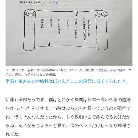
※〈すぺーす・宝船〉
の不定期便
1895.4発行。12ページ。雑記帳「漂流記」からの抜粋、コ
ラム、翻訳、コラージュなどを掲載。
平石）敏さんのお給料はほとんどここの運営に当ててらしたと。
伊藤）全部そうです。僕はとにかく昼間は日本一高い金箔の壁紙
を作っとったんですよ。当時はぶらぶら社員っていうのが流行で
ね。僕もそんなんだったから、もう夜明けまで飲んでるわけだか
らね。それからちょろっと寝て。僕のベッドだけしっかり確保さ
れてね。