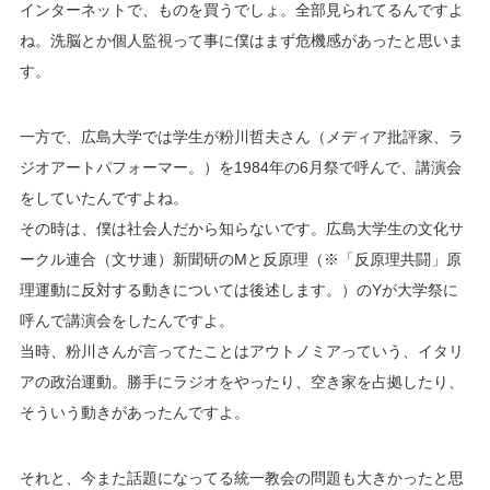
インターネットで、ものを買うでしょ。全部見られてるんですよ
ね。洗脳とか個人監視って事に僕はまず危機感があったと思いま
す。
一方で、広島大学では学生が
粉川哲夫
さん（メディア批評家、ラ
ジオアートパフォーマー。）を1984年の6月祭で呼んで、講演会
をしていたんですよね。
その時は、僕は社会人だから知らないです。広島大学生の文化サ
ークル連合（文サ連）新聞研のMと反原理（※「反原理共闘」原
理運動に反対する動きについては後述します。）のYが大学祭に
呼んで講演会をしたんですよ。
当時、粉川さんが言ってたことはアウトノミアっていう、イタリ
アの政治運動。勝手にラジオをやったり、空き家を占拠したり、
そういう動きがあったんですよ。
それと、今また話題になってる統一教会の問題も大きかったと思