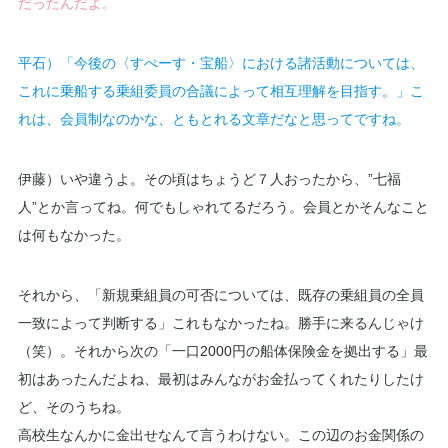
だったんだよ。
平石）「今後の〈すぺーす・宝船〉における諸活動については、
これに乗船する乗組委員の合議によって相互理解を目指す。」こ
れは、会員制なのかな、ともとれる文章だなと思ってですね。
伊藤）いや違うよ。その頃はちょうど７人おったから、”七福
人”とか言ってね。何でもしゃれてるだろう。会員とかそんなこと
は何もなかった。
それから、「新規乗組員の可否については、既存の乗組員の全員
一致によって判断する」これもなかったね。勝手に来るんじゃけ
（笑）。それから次の「一口2000円の船体保険金を拠出する」最
初はあったんだよね、最初はみんながお金払ってくれたりしたけ
ど、そのうちね。
高校生なんかに金出せなんて言うわけない。この辺のお金関係の