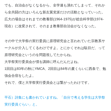
でも、自治会がなくなるから、全学連も潰れてしまって、それか
ら全共闘の方はいろんな新左翼党派だけの活動となっていった。
広大の場合はそれまでの教養部(1964-1975)が総合科学部(1974-
現在）に改変されて、そのまま教養部自治会がなくなった。
その中で大学祭の実行委員に原理研究会と言われていた宗教系サ
ークルが介入してくるわけですよ。とにかくそれは駄目だ、って
原理研究会というのを問題視してたからね。
大学祭実行委員会が僕を講師に呼んだんだよね。
1回目は83年の秋にYMCA、2回目は84年の夏くらいに西条で、勉
強会合宿をしたよ。
それで、僕と大学祭実行委員会とは繋がったわけです。
平石）詩集にも書かれていますね。「自分で考える学生は大学祭
実行委員ぐらい」と。