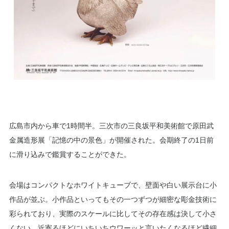
広島市内から車で1時間半。三次市の三良坂平和美術館で原田武
金属造形展「​記憶の中の景色」が開催された。会期終了の1日前
に滑り込みで鑑賞することができた。
会場はコンパクトなホワイトキューブで、壁面や白い展示台に小
作品が並ぶ。小作品といってもその一つずつが細密な彫金技術に
彩られており、実際のスケールに比してその存在感は決して小さ
くない。近寄るほどにいちいちウワーッと言いたくなるほど繊細