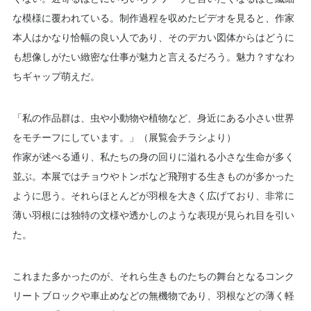
な模様に覆われている。制作過程を収めたビデオを見ると、作家
本人はかなり恰幅の良い人であり、そのデカい図体からはどうに
も想像しがたい緻密な仕事が魅力と言えるだろう。魅力？すなわ
ちギャップ萌えだ。
「私の作品群は、虫や小動物や植物など、身近にある小さい世界
をモチーフにしています。」（展覧会チラシより）
作家が述べる通り、私たちの身の回りに溢れる小さな生命が多く
並ぶ。本展ではチョウやトンボなど飛翔する生きものが多かった
ように思う。それらほとんどが羽根を大きく広げており、非常に
薄い羽根には独特の文様や透かしのような表現が見られ目を引い
た。
これまた多かったのが、それら生きものたちの舞台となるコンク
リートブロックや車止めなどの無機物であり、羽根などの薄く軽