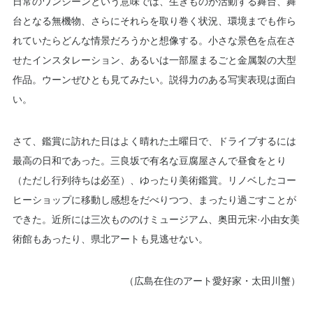
日常のワンシーンという意味では、生きものが活動する舞台、舞
台となる無機物、さらにそれらを取り巻く状況、環境までも作ら
れていたらどんな情景だろうかと想像する。小さな景色を点在さ
せたインスタレーション、あるいは一部屋まるごと金属製の大型
作品。ウーンぜひとも見てみたい。説得力のある写実表現は面白
い。
さて、鑑賞に訪れた日はよく晴れた土曜日で、ドライブするには
最高の日和であった。三良坂で有名な豆腐屋さんで昼食をとり
（ただし行列待ちは必至）、ゆったり美術鑑賞。リノベしたコー
ヒーショップに移動し感想をだべりつつ、まったり過ごすことが
できた。近所には三次もののけミュージアム、奥田元宋·小由女美
術館もあったり、県北アートも見逃せない。
（広島在住のアート愛好家・太田川蟹）