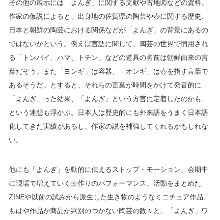
その他の展示には「よんぎ」に関する文献や古地図などの資料。
作家の仮説によると、出身地の佐賀県の陶芸や壺に関する歴史、
日本と朝鮮の陶芸における関係などが「よんぎ」の背景にあるの
ではないかという。例えば言語に関して、陶芸の世界で慣用され
る「トンバイ、ハマ、トチン」などの道具の名前は朝鮮由来の言
葉だそう。また「ヨンギ」は容器、「オンギ」は壺を指す言葉で
あるそうだ。とすると、それらの言葉が時間をかけて発音的に
「よんぎ」った結果、「よんぎ」という方言に定着したのかも、
という連想も浮かぶ。日本人は歴史的にも外来語をうまく日本語
化してきた実績があるし、作家の説を補強してくれるかもしれな
い。
他にも「よんぎ」を動的に伝えるストップ・モーション、会期中
に現場で増えていく壺作りのパフォーマンス、活動をまとめた
ZINEや以前の試みから派生した生き物のようなミニチュア作品、
もはや作品か商品か判別のつかない陶芸の数々と、「よんぎ」ワ