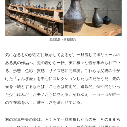
展示風景（筆者撮影）
気になるものが左右に展示してあるが、一旦流してボリュームの
ある奥の作品へ。先の壺から一転、実に様々な壺が集められてい
る。形態、色彩、質感、サイズ感に完成度。これらは父親の手が
けた「よんぎ壺」を中心にコレクションしたものだそうだ。先の
壺を正統とするならば、こちらは前衛的、遊戯的、個性的といっ
た少しはみだしたモノたちに見える。それゆえ、一点一点が唯一
の存在感を示し、愛らしさを漂わせている。
右の写真中央の壺は、ろくろで一旦整形したものを、そのままろ