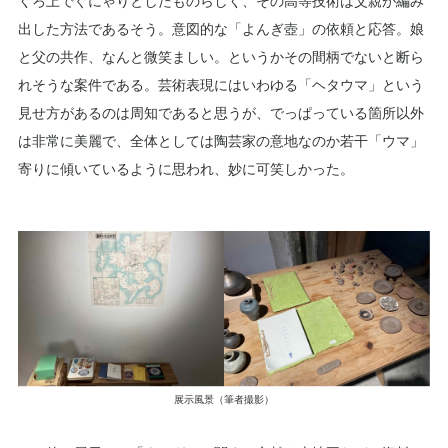
くろ上でぐにゃりとしたものらしく、その高等技術は父親が編み
出した方法であるそう。意図的な「よんぎ壺」の依頼と応答。娘
と父の共作、なんと微笑ましい。というかその間柄でないと断ら
れそうな案件である。芸術表現にはいわゆる「ヘタウマ」という
見せ方があるのは周知であると思うが、でっぱっている箇所以外
は非常に美麗で、全体としては陶芸家の意地なのか若干「ウマ」
寄りに傾いているように思われ、妙に可笑しかった。
展示風景（筆者撮影）