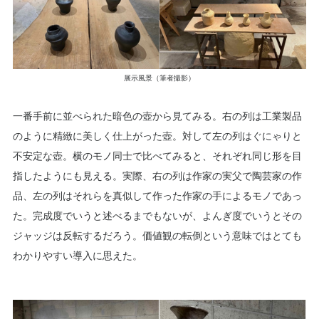
展示風景（筆者撮影）
一番手前に並べられた暗色の壺から見てみる。右の列は工業製品
のように精緻に美しく仕上がった壺。対して左の列はぐにゃりと
不安定な壺。横のモノ同士で比べてみると、それぞれ同じ形を目
指したようにも見える。実際、右の列は作家の実父で陶芸家の作
品、左の列はそれらを真似して作った作家の手によるモノであっ
た。完成度でいうと述べるまでもないが、よんぎ度でいうとその
ジャッジは反転するだろう。価値観の転倒という意味ではとても
わかりやすい導入に思えた。