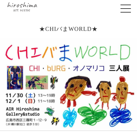
★CHIバまWORLD★