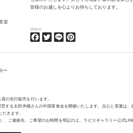
皆様のお越しを心よりお待ちしております。
茶室
share
Facebook
Twitter
Line
Pinterest
0分〜
は器の先行販売を行います。
運営する
太田伊織さん
の中国茶食会を開催いたします。点心と茶菓は、
ただきます。
ーム）、ご連絡先、ご希望のお時間を明記の上、
ラピスギャラリー公式LIN