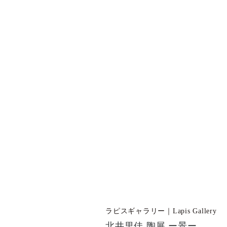
ラピスギャラリー｜Lapis Gallery
北井里佳 陶展 ー景ー