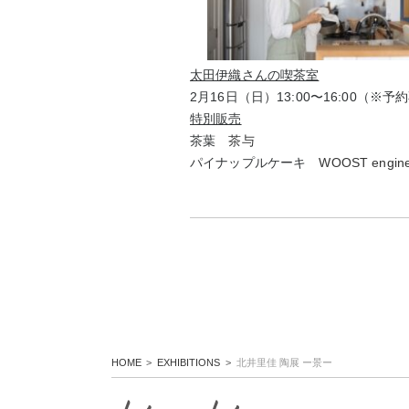
太田伊織さんの喫茶室
2月16日（日）13:00〜16:00（※予
特別販売
茶葉
茶与
パイナップルケーキ
WOOST engine
HOME
EXHIBITIONS
北井里佳 陶展 ー景ー