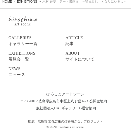
HOME
EXHIBITIONS
木村 遊夢 アート書画展 ～猫まみれ となりにいるよ～
GALLERIES
ARTICLE
ギャラリー一覧
記事
EXHIBITIONS
ABOUT
展覧会一覧
サイトについて
NEWS
ニュース
ひろしまアートシーン
〒730-0012 広島県広島市中区上八丁堀４-１公開空地内
一般社団法人HAPギャラリーG運営部内
助成｜広島市 文化芸術の灯を消さないプロジェクト
© 2020 hiroshima art scene.