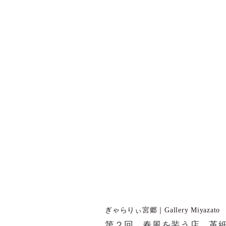
ぎゃらりぃ宮郷｜Gallery Miyazato
第２回 春風を装う店 革