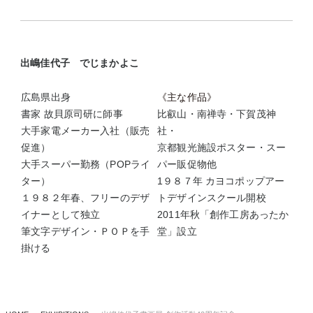
出嶋佳代子 でじまかよこ
広島県出身
《主な作品》
書家 故貝原司研に師事
比叡山・南禅寺・下賀茂神
大手家電メーカー入社（販売
社・
促進）
京都観光施設ポスター・スー
大手スーパー勤務（POPライ
パー販促物他
ター）
1９８７年 カヨコポップアー
１９８２年春、フリーのデザ
トデザインスクール開校
イナーとして独立
2011年秋「創作工房あったか
筆文字デザイン・ＰＯＰを手
堂」設立
掛ける