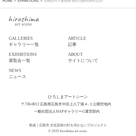
HOME
EXHIBITIONS
出嶋佳代子書画展-創作活動40周年記念-
GALLERIES
ARTICLE
ギャラリー一覧
記事
EXHIBITIONS
ABOUT
展覧会一覧
サイトについて
NEWS
ニュース
ひろしまアートシーン
〒730-0012 広島県広島市中区上八丁堀４-１公開空地内
一般社団法人HAPギャラリーG運営部内
助成｜広島市 文化芸術の灯を消さないプロジェクト
© 2020 hiroshima art scene.