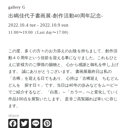
gallery G
出嶋佳代子書画展-創作活動40周年記念-
2022.10.4 tue - 2022.10.9 sun
11:00〜19:00（Last day〜17:00）
この度、多くの方々のお力添えのお陰を持ちまして、創作活
動４０周年という佳節を迎える事になりました。これもひと
えに皆様方のご厚情の賜物と、 心から感謝と御礼を申し上げ
ます。 誠にありがとうございます。 書画展最終日は私の
「古稀」を迎える日でもあり、 心持は「古稀迎え ちむどん
どんを 探す日々」です。当日は40年の歩みなどをムービー
でご紹介するなど、 「白黒」～「カラー」へと変化していく
作品100点を展覧いたします。 是非ご高覧賜れば幸いに存じ
ます。
share
Facebook
Twitter
Line
Pinterest