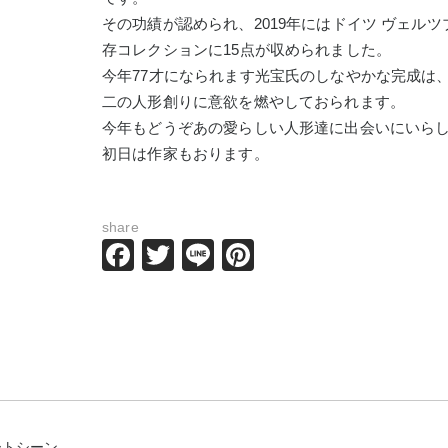
その功績が認められ、2019年にはドイツ ヴェル
存コレクションに15点が収められました。
今年77才になられます光宝氏のしなやかな完成は
二の人形創りに意欲を燃やしておられます。
今年もどうぞあの愛らしい人形達に出会いにいら
初日は作家もおります。
share
Facebook
Twitter
Line
Pinterest
ートシーン