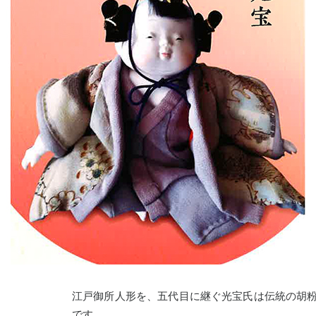
t
江戸御所人形を、五代目に継ぐ光宝氏は伝統の胡
です。