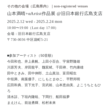
その他の会場（広島県内）｜non-registered venues
山本満晴+αArtist作品展 @旧日本銀行広島支店
2025.2.12 wed - 2025.2.24 mon
10:00〜19:00（Last day 17:00）
会場：旧日本銀行広島支店
〒730-0036 中区袋町5-21
■参加アーティスト（50音順）
今田和也、井上眞帆、上田小百合、宇留野隆雄
川原芳夫、岸田龍平、魏双斌、千田禅、竹内康雄
田中ときみ、田中伸郎、土山真治、富田昭生
中垣満、南葉優子、にしもとまゆこ、平野邦明
広田和典、宮下光子、宮武裕、山本恵由美、よこうちともひ
ろ
清水諒、下垣内隆暁、下岡行、船田福夢
まえけん、前迫勇輝、松村未来