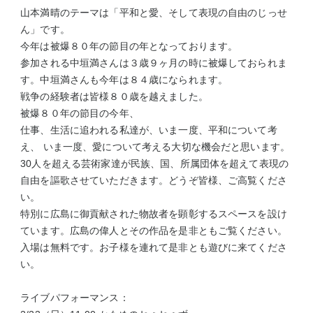
山本満晴のテーマは「平和と愛、そして表現の自由のじっせ
ん」です。
今年は被爆８０年の節目の年となっております。
参加される中垣満さんは３歳９ヶ月の時に被爆しておられま
す。中垣満さんも今年は８４歳になられます。
戦争の経験者は皆様８０歳を越えました。
被爆８０年の節目の今年、
仕事、生活に追われる私達が、いま一度、平和について考
え、 いま一度、愛について考える大切な機会だと思います。
30人を超える芸術家達が民族、国、所属団体を超えて表現の
自由を謳歌させていただきます。どうぞ皆様、ご高覧くださ
い。
特別に広島に御貢献された物故者を顕彰するスペースを設け
ています。広島の偉人とその作品を是非ともご覧ください。
入場は無料です。お子様を連れて是非とも遊びに来てくださ
い。
ライブパフォーマンス：