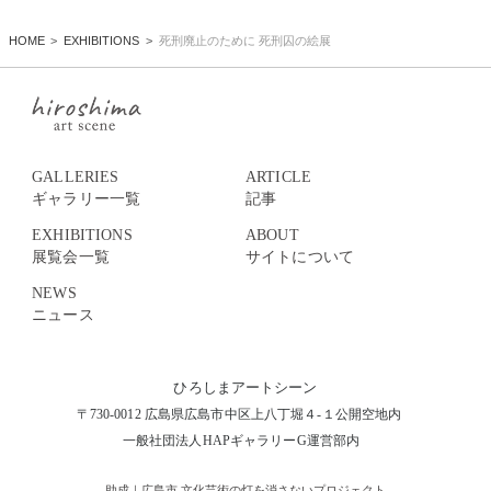
HOME
EXHIBITIONS
死刑廃止のために 死刑囚の絵展
GALLERIES
ARTICLE
ギャラリー一覧
記事
EXHIBITIONS
ABOUT
展覧会一覧
サイトについて
NEWS
ニュース
ひろしまアートシーン
〒730-0012 広島県広島市中区上八丁堀４-１公開空地内
一般社団法人HAPギャラリーG運営部内
助成｜広島市 文化芸術の灯を消さないプロジェクト