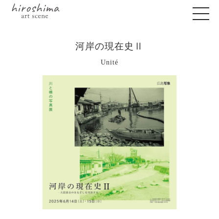
河岸の現在史Ⅱ
Unité