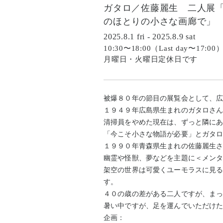
ガタロ／佐藤麗生 二人展
のほとりの小さな画廊で」
2025.8.1 fri - 2025.8.9 sat
10:30〜18:00（Last day〜17:00
月曜日・火曜日定休日です
被爆８０年の節目の展覧会として、広
１９４９年広島県生まれのガタロさ
清掃員をやめた現在は、ずっと隣にあ
「今こそ小さな物語が必要」とガタ
１９９０年青森県生まれの佐藤麗生
幽霊や怪獣、夢などを主題に＜メン
架空の世界は可愛くユーモラスに見
す。
４０の歳の差がある二人ですが、ま
暑い中ですが、足を運んでいただけ
企画：