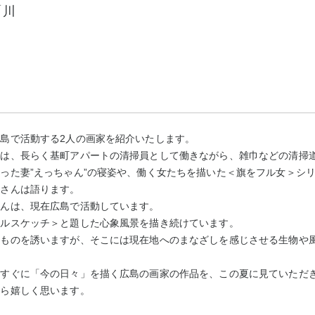
「川
）
島で活動する2人の画家を紹介いたします。
んは、長らく基町アパートの清掃員として働きながら、雑巾などの清掃
った妻”えっちゃん”の寝姿や、働く女たちを描いた＜旗をフル女＞シ
ロさんは語ります。
さんは、現在広島で活動しています。
タルスケッチ＞と題した心象風景を描き続けています。
るものを誘いますが、そこには現在地へのまなざしを感じさせる生物や
っすぐに「今の日々」を描く広島の画家の作品を、この夏に見ていただ
たら嬉しく思います。