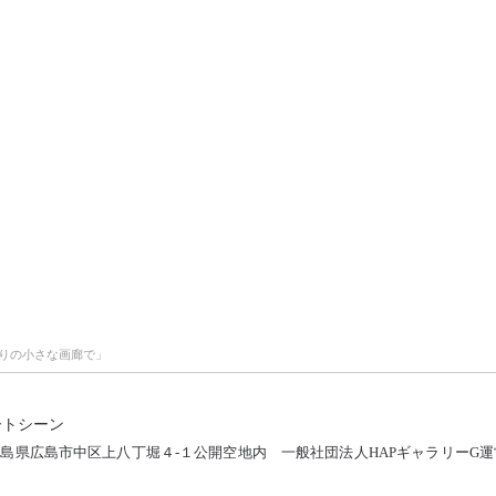
りの小さな画廊で」
ートシーン
12 広島県広島市中区上八丁堀４-１公開空地内
一般社団法人HAPギャラリーG