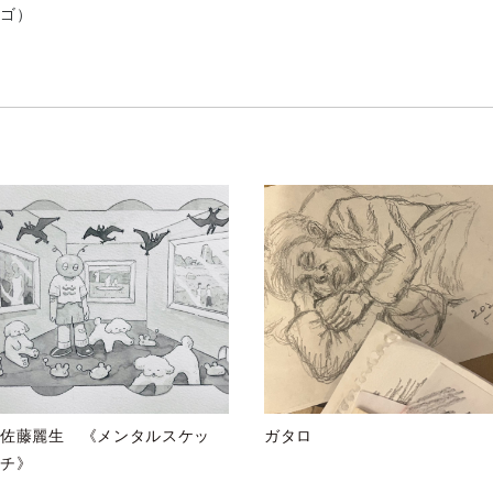
ンゴ）
佐藤麗生 《メンタルスケッ
ガタロ
チ》