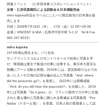
関連イベント （
仁井田本家
コラボレーションイベント）
女将・仁井田真樹氏による試飲会＆日本酒販売会
miho kajioka作品をラベルにしたパリ限定販売の日本酒を販
売します
日程｜2026年7月16日（木）、17日（金）12:00〜20:00
会場｜
VINCENT & MIA（
広島市中区中町 5-1 1f Tel & Fax
082-247-6023）
miho kajioka
1973年岡山県生まれ。パリ在住。
サンフランシスコおよびモントリオールで絵画と写真を学
び、帰国後は東京で報道の仕事に従事する。東日本大震災を
契機にアート活動を再開。2016年には、震災取材のなかで出
会った人々や土地の記憶を編み込んだ写真集『And, where
did the peacocks go?』を発表し、2022年には再構成版
『And, do you still hear the peacocks?』を出版した。2019
年には写真集『So it goes』が、フランス国内でその年に出版
された最も優れた写真集に贈られる権威ある写真集賞「Prix
Nadar（ナダール賞）」を受賞。日本人初の受賞者として話