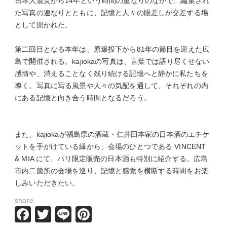
日本大震災から14年という時間の重なりのなかで、編集され
た写真の連なりとともに、記憶と人々の眼差しが交差する場
として開かれた。
第二回目となる本年は、原爆投下から81年の節目を迎えた広
島で開催される。kajiokaの写真は、言葉では語り尽くせない
感情や、消えることなく残り続ける記憶へと静かに私たちを
導く。写真に写る風景や人々の気配を通して、それぞれの内
にある記憶と向き合う時間となるだろう。
また、kajiokaが福島県の酒蔵・仁井田本家の日本酒のエチケ
ットを手がけている縁から、会場のひとつである VINCENT
& MIA にて、パリ限定販売の日本酒も特別に紹介する。広島
市内二箇所の会場を巡り、記憶と感覚を横断する時間をお楽
しみいただきたい。
share
Facebook
Twitter
Line
Pinterest