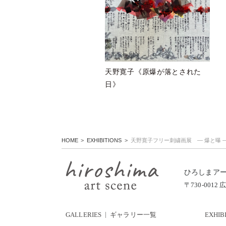
天野寛子《原爆が落とされた
日》
HOME
EXHIBITIONS
天野寛子フリー刺繍画展 — 爆と曝 
ひろしまア
〒730-00
GALLERIES
ギャラリー一覧
EXHIB