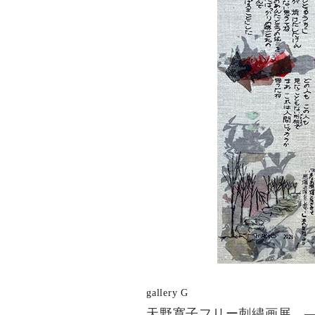
gallery G
天野寛子フリー刺繍画展 —