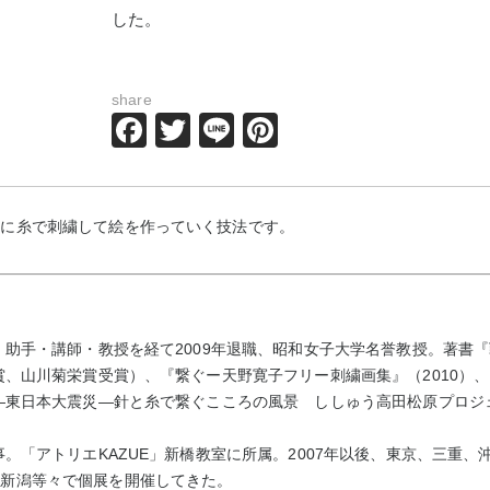
した。
share
Facebook
Twitter
Line
Pinterest
上に糸で刺繍して絵を作っていく技法です。
後、助手・講師・教授を経て2009年退職、昭和女子大学名誉教授。著書
郎賞、山川菊栄賞受賞）、『繋ぐー天野寛子フリー刺繍画集』（2010）
—東日本大震災—針と糸で繋ぐこころの風景 ししゅう高田松原プロジェ
事。「アトリエKAZUE」新橋教室に所属。2007年以後、東京、三重
、新潟等々で個展を開催してきた。