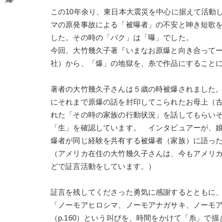
この10年余り、東日本大震災を中心に据えて活動
マの原発事故による「被曝者」の不安と呻き短歌
した。その時の「バク」は「曝」でした。
）
今回、大竹幾久子著『いまなお原爆と向き合って
社）から、「爆」の地獄を、糸で作品にすること
著者の大竹幾久子さんは５歳の時被爆されました。
にそれまで原爆の話を封印してこられたお母上（
れた「その時の家族の行動状況」を話してもらい
「生」を確認しています。 インタビュアーが、
爆者が同じ経験を共有する被爆者（家族）に語っ
（アメリカ在住の大竹幾久子さんは、今もアメリ
どで証言活動をしています。）
証言を残してくださった勇気に感謝するとともに
「ノーモアヒロシマ、ノーモアナガサキ、ノーモ
（p.160）という叫びを、時間をかけて「糸」で