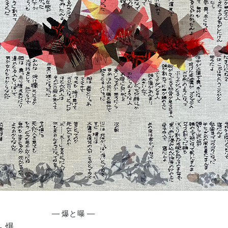
— 爆と曝 —
 爆