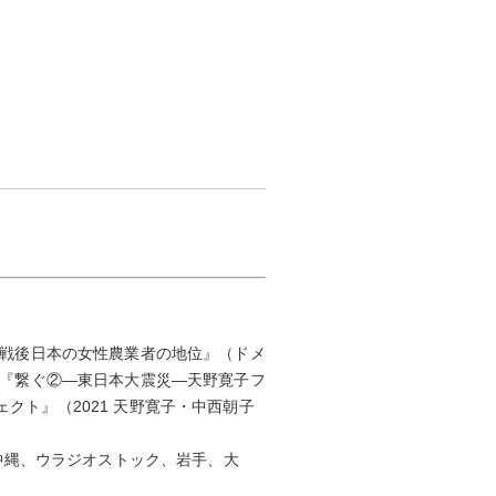
『戦後日本の女性農業者の地位』（ドメ
、『繋ぐ②—東日本大震災—天野寛子フ
クト』（2021 天野寛子・中西朝子
、沖縄、ウラジオストック、岩手、大