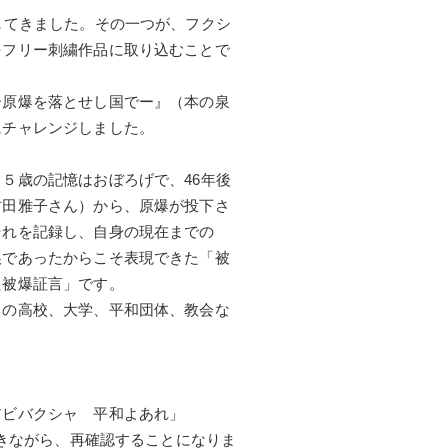
してきました。その一つが、フクシ
をフリー刺繍作品に取り込むことで
ー原爆を落とせし国でー』（本の泉
にチャレンジしました。
５歳の記憶はおぼろげで、46年後
古田雅子さん）から、原爆が投下さ
それを記録し、自身の現在までの
娘であったからこそ表現できた「被
た被爆証言」です。
カの高校、大学、平和団体、教会な
、
アビバクシャ 平和よあれ」
描きながら、再確認することになりま