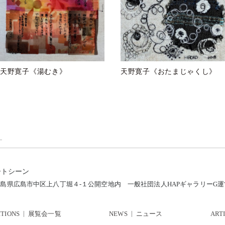
天野寛子《湯むき》
天野寛子《おたまじゃくし》
—
ートシーン
12 広島県広島市中区上八丁堀４-１公開空地内
一般社団法人HAPギャラリーG
ITIONS
展覧会一覧
NEWS
ニュース
ART