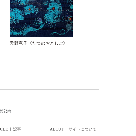
天野寛子《たつのおとしご》
運営部内
ICLE
記事
ABOUT
サイトについて