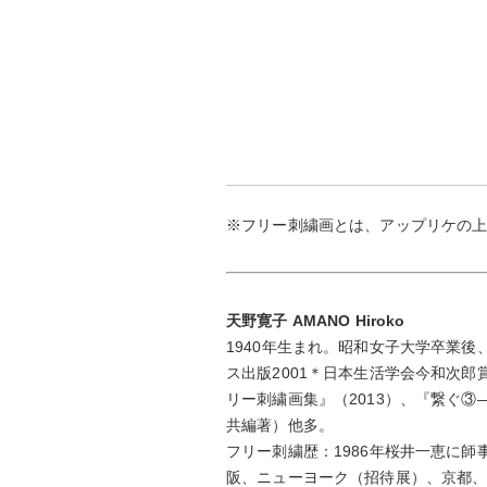
※フリー刺繍画とは、アップリケの
天野寛子 AMANO Hiroko
1940年生まれ。昭和女子大学卒業
ス出版2001＊日本生活学会今和次
リー刺繍画集』（2013）、『繋ぐ③
共編著）他多。
フリー刺繍歴：1986年桜井一恵に師
阪、ニューヨーク（招待展）、京都