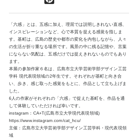
「六感」とは、五感に加え、理屈では説明しきれない直感、
インスピレーションなど、心で本質を捉える感覚を指しま
す。基町は、広島の歴史や都市の変化を内包しながら、人々
の生活が折り重なる場所です。風景の中に残る記憶や、言葉
にならない気配は、五感だけでは捉えきれないものでもあり
ます。
本展の参加作家６名は、広島市立大学芸術学部デザイン工芸
学科 現代表現領域の2年生です。それぞれが基町と向き合
い、歩き、感じ取った感覚をもとに、作品として立ち上げま
した。
6人の作家がそれぞれの「六感」で捉えた基町を、作品を通
して体験していただければ幸いです。
instagram：CA+T(広島市立大学現代表現領域)
https://www.instagram.com/cat_hcu/
主催：広島市立大学芸術学部デザイン工芸学科・現代表現領
域