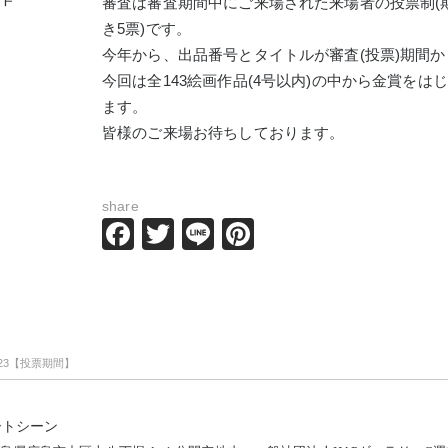
審査は審査期間中にご来場された来場者の投票制(期
き5票)です。
今年から、出品番号とタイトルが審査(投票)期間
今回は全143絵画作品(4号以内)の中から金賞を
ます。
皆様のご来場お待ちしております。
share
Facebook
Twitter
Line
Pinterest
23【投票期間】
ートシーン