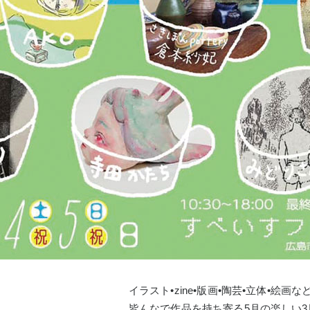
イラスト•zine•版画•陶芸•立体•絵画な
皆んなで作品を持ち寄る5月の楽しい3