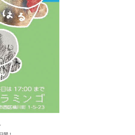
ど
日間！