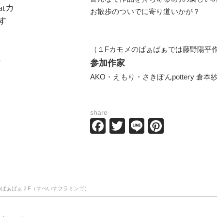
tカ
お散歩のついでに寄り道いかが？
す
（１Fカモメのばぁばぁでは藤野陽平
で）
参加作家
AKO・えもり・さきぽんpottery 
share
Facebook
Twitter
Line
Pinteres
メのばぁばぁ２F（すぺいすフラミンゴ）