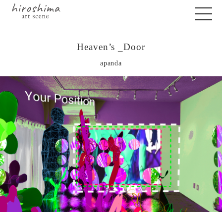
Heaven’s _Door
apanda