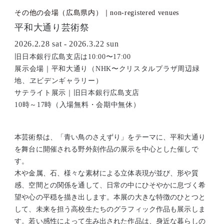
その他の会場（広島県内）｜non-registered venues
平和大通り芸術祭
2026.2.28 sat - 2026.3.22 sun
旧日本銀行広島支店は10:00〜17:00
展示会場｜平和大通り（NHK〜クリスタルプラザ周辺緑
地、ヱビデンギャラリー）
サテライト展示｜旧日本銀行広島支店
10時～17時（入場無料・会期中無休）
本芸術祭は、「青い鳥のさえずり」をテーマに、平和大通り
を舞台に開催される野外刻作品の展示を中心とした催しで
す。
木や金属、石、様々な素材による立体表現が並び、形や質
感、空間との関係を通して、日常の中にひそやかに息づく希
望や心の平穏を描き出します。本展の大きな特徴のひとつと
して、未来を担う高校生たちのグラフィック作品も展示しま
す。若い感性によって生み出された作品は、身近な暮らしの