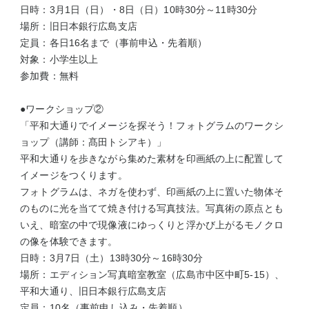
日時：3月1日（日）・8日（日）10時30分～11時30分
場所：旧日本銀行広島支店
定員：各日16名まで（事前申込・先着順）
対象：小学生以上
参加費：無料
●ワークショップ②
「平和大通りでイメージを探そう！フォトグラムのワークシ
ョップ（講師：髙田トシアキ）」
平和大通りを歩きながら集めた素材を印画紙の上に配置して
イメージをつくります。
フォトグラムは、ネガを使わず、印画紙の上に置いた物体そ
のものに光を当てて焼き付ける写真技法。写真術の原点とも
いえ、暗室の中で現像液にゆっくりと浮かび上がるモノクロ
の像を体験できます。
日時：3月7日（土）13時30分～16時30分
場所：エディション写真暗室教室（広島市中区中町5-15）、
平和大通り、旧日本銀行広島支店
定員：10名（事前申し込み・先着順）