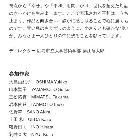
視点から「幸せ」や「平和」を問いかけ、世代を超えた対話
のきっかけを生み出します。ここで表現される平和は、立ち
止まり、作品と向き合い、静かに感じ取ることで心に届くも
のです。青い鳥のさえずりのように、小さくとも確かな想い
が、みなさま一人ひとりの中に残ることを願っています。
ディレクター 広島市立大学芸術学部 藤江竜太郎
参加作家
大島由紀子 OSHIMA Yukiko
山本聖子 YAMAMOTO Seiko
三松拓真 MIMATSU Takuma
岩本依蕗 IWAMOTO Ibuki
佐野翠 SANO Akira
上田 和 UEDA Kazu
猪野日向 INO Hinata
乳井奎大 NYUI Keita