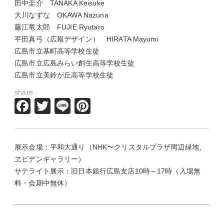
田中圭介 TANAKA Keisuke
大川なずな OKAWA Nazuna
藤江竜太郎 FUJIE Ryutaro
平田真弓（広報デザイン） HIRATA Mayumi
広島市立基町高等学校生徒
広島市立広島みらい創生高等学校生徒
広島市立美鈴が丘高等学校生徒
share
Facebook
Twitter
Line
Pinterest
展示会場：平和大通り（NHK〜クリスタルプラザ周辺緑地、
ヱビデンギャラリー）
サテライト展示：旧日本銀行広島支店10時～17時（入場無
料・会期中無休）