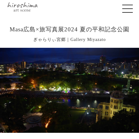
Masa広島×旅写真展2024 夏の平和記念公園
ぎゃらりぃ宮郷｜Gallery Miyazato