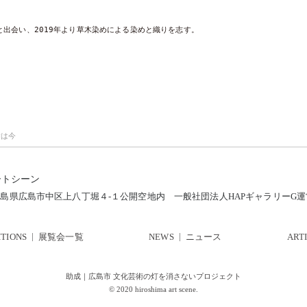
出会い、2019年より草木染めによる染めと織りを志す。

昔は今
ートシーン
12 広島県広島市中区上八丁堀４-１公開空地内
一般社団法人HAPギャラリーG
ITIONS
展覧会一覧
NEWS
ニュース
ART
助成｜広島市 文化芸術の灯を消さないプロジェクト
© 2020 hiroshima art scene.