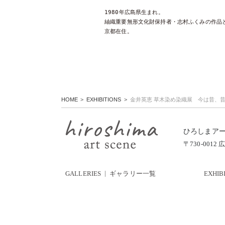
1980年広島県生まれ。

紬織重要無形文化財保持者・志村ふくみの作品と
京都在住。
HOME
EXHIBITIONS
金井英恵 草木染め染織展 今は昔、
ひろしまア
〒730-00
GALLERIES
ギャラリー一覧
EXHIB