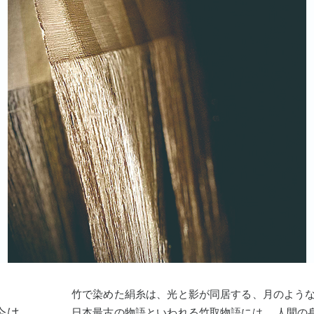
竹で染めた絹糸は、光と影が同居する、月のよう
今は
日本最古の物語といわれる竹取物語には、 人間の