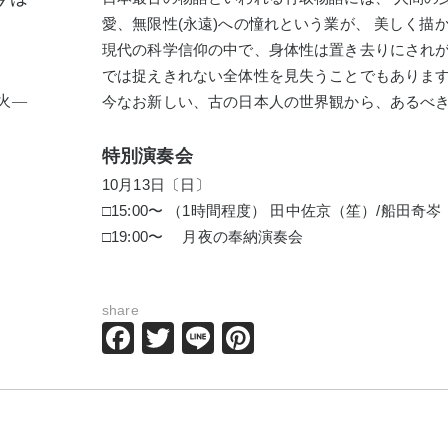
愛、無限性(永遠)への憧れという業が、 美しく描
現代の科学信仰の中で、身体性は置き去りにされが
では捉えきれない全体性を見失うことでもありま
火―
今なお新しい、古の日本人の世界観から、あるべ
特別演奏会
10月13日〔日〕
□15:00〜 （1時間程度） 田中佐京（笙）/船田
□19:00〜 月夜の奉納演奏会
share
Facebook
Twitter
Line
Pinterest