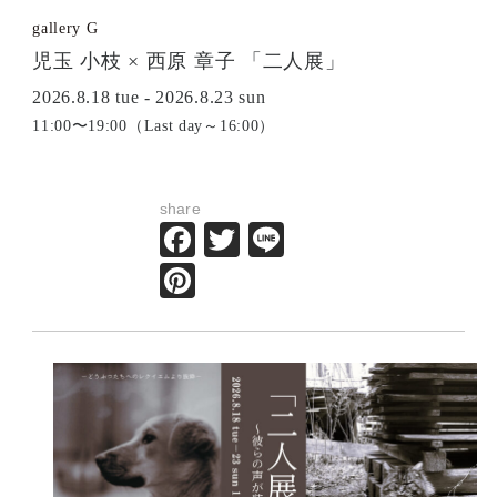
gallery G
児玉 小枝 × 西原 章子 「二人展」
2026.8.18 tue - 2026.8.23 sun
11:00〜19:00（Last day～16:00）
share
Facebook
Twitter
Line
Pinterest