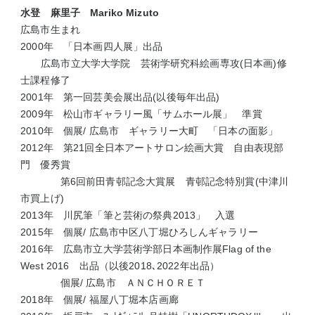
水登 麻里子
Mariko Mizuto
広島市生まれ
2000
年 「日本画四人展」出品
広島市立大学大学院 芸術学研究科絵画専攻
(
日本画
)
修
士課程修了
2001
年 第一回芸美会展出品
(
以後毎年出品
)
2009
年 松山市ギャラリー風「サムホール展」 準賞
2010
年 個展
/
広島市 ギャラリー大町 「日本の面影」
2012
年 第
21
回全日本アートサロン絵画大賞 自由表現部
門 優秀賞
第
6
回前田青邨記念大賞展 青邨記念特別賞
(
中津川
市買上げ
)
2013
年 川尻筆「筆と芸術の祭典
2013
」 入選
2015
年 個展
/
広島市中区八丁堀ひろしんギャラリー
2016
年 広島市立大学芸術学部日本画制作展
Flag of the
West 2016
出品（以後
2018
､
2022
年出品）
個展
/
広島市 ＡＮＣＨＯＲＥＴ
2018
年 個展
/
福屋八丁堀本店画廊