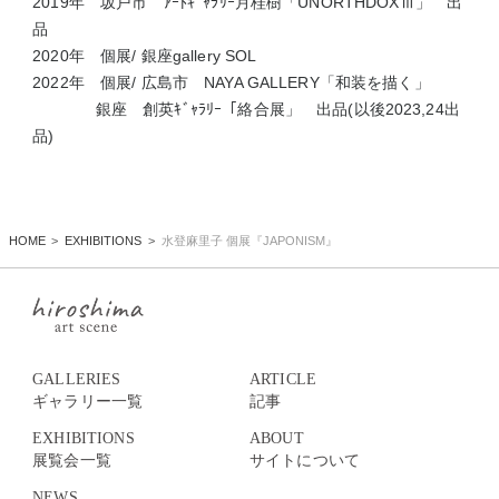
2019
年 坂戸市 ｱｰﾄｷﾞｬﾗﾘｰ月桂樹「
UNORTHDOXⅢ
」 出
品
2020
年 個展
/
銀座
gallery SOL
2022
年 個展
/
広島市
NAYA GALLERY
「和装を描く」
銀座 創英ｷﾞｬﾗﾘｰ「絡合展」 出品
(
以後
2023,24
出
品
)
HOME
EXHIBITIONS
水登麻里子 個展『JAPONISM』
GALLERIES
ARTICLE
ギャラリー一覧
記事
EXHIBITIONS
ABOUT
展覧会一覧
サイトについて
NEWS