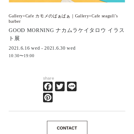
Gallery+Cafe カモメのばぁばぁ｜Gallery+Cafe seagull’s
barber
GOOD MORNING ナカムラケイタロウ イラス
ト展
2021.6.16 wed - 2021.6.30 wed
10:30〜19:00
share
Facebook
Twitter
Line
Pinterest
CONTACT