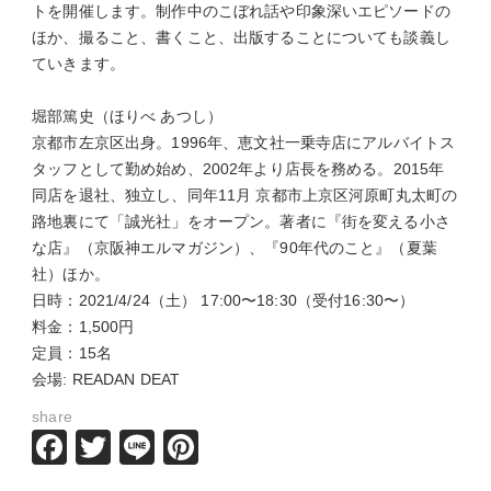
トを開催します。制作中のこぼれ話や印象深いエピソードの
ほか、撮ること、書くこと、出版することについても談義し
ていきます。
堀部篤史（ほりべ あつし）
京都市左京区出身。1996年、恵文社一乗寺店にアルバイトス
タッフとして勤め始め、2002年より店長を務める。2015年
同店を退社、独立し、同年11月 京都市上京区河原町丸太町の
路地裏にて「誠光社」をオープン。著者に『街を変える小さ
な店』（京阪神エルマガジン）、『90年代のこと』（夏葉
社）ほか。
日時：2021/4/24（土） 17:00〜18:30（受付16:30〜）
料金：1,500円
定員：15名
会場: READAN DEAT
share
Facebook
Twitter
Line
Pinterest