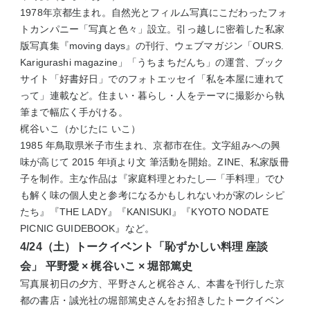
1978年京都生まれ。自然光とフィルム写真にこだわったフォ
トカンパニー「写真と色々」設立。引っ越しに密着した私家
版写真集『moving days』の刊行、ウェブマガジン「OURS.
Karigurashi magazine」「うちまちだんち」の運営、ブック
サイト「好書好日」でのフォトエッセイ「私を本屋に連れて
って」連載など。住まい・暮らし・人をテーマに撮影から執
筆まで幅広く手がける。
梶谷いこ（かじたに いこ）
1985 年鳥取県米子市生まれ、京都市在住。文字組みへの興
味が高じて 2015 年頃より文 筆活動を開始。ZINE、私家版冊
子を制作。主な作品は『家庭料理とわたし―「手料理」でひ
も解く味の個人史と参考になるかもしれないわが家のレシピ
たち』『THE LADY』『KANISUKI』『KYOTO NODATE
PICNIC GUIDEBOOK』など。
4/24（土）トークイベント「恥ずかしい料理 座談
会」 平野愛 × 梶谷いこ × 堀部篤史
写真展初日の夕方、平野さんと梶谷さん、本書を刊行した京
都の書店・誠光社の堀部篤史さんをお招きしたトークイベン