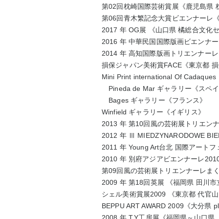
第
02
回枕崎国際芸術賞展
《鹿児島県 
第
06
回青木繁記念大賞ビエンナーレ
2017
年
OG
展
《山口県 橘総合文化
2016
年 中華民国国際版画ビエンナー
2014
年 高知国際版画トリエンナーレ
損保ジャパン美術賞
FACE
《東京都 
Mini Print international Of Cadaques
Pineda de Mar
ギャラリー
《スペ
Bages ギャラリー《フランス》
Winfield ギャラリー《イギリス》
2013
年 第
10
回風の芸術展トリエン
2012
年 Ⅲ
MIEDZYNARODOWE BIEN
2011
年
Young Art
台北 国際アートフ
2010
年 別府アジアビエンナーレ
201
第
09
回風の芸術展トリエンナーレま
2009
年 第
18
回英展
《福岡県 田川市
シェル美術賞展
2009
《東京都 代官
BEPPU ART AWARD 2009
《大分県
pl
2008
年
T.Y
工房展
《福岡県～山口県