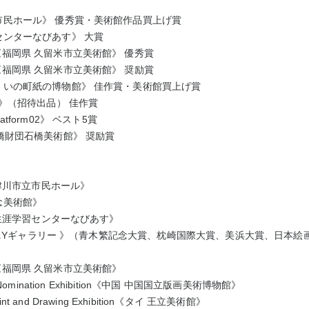
市民ホール》
優秀賞・美術館作品買上げ賞
センターなびあす》
大賞
《福岡県
久留米市立美術館》
優秀賞
《福岡県
久留米市立美術館》
奨励賞
県
いの町紙の博物館》
佳作賞・美術館買上げ賞
館》（招待出品）
佳作賞
atform02
》
ベスト
5
賞
石橋財団石橋美術館》
奨励賞
津川市立市民ホール》
念美術館》
生涯学習センターなびあす》
.Y
ギャラリー 》（青木繁記念大賞、枕崎国際大賞、美浜大賞、日本絵
《福岡県
久留米市立美術館》
Nomination Exhibition
《中国
中国国立版画美術博物館》
int and Drawing Exhibition
《タイ
王立美術館》