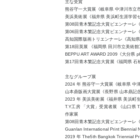
主な受賞
熊谷守一大賞展
《岐阜県
中津川市立
美浜美術展
《福井県 美浜町生涯学習
第
08
回青木繁記念大賞ビエンナーレ
第
06
回青木繁記念大賞ビエンナーレ
高知国際版画トリエンナーレ
《高知
第
18
回英展
《福岡県 田川市立美術
BEPPU ART AWARD 2009
《大分県
pl
第
17
回青木繁記念大賞展
《福岡県 
主なグループ展
2024
年 熊谷守一大賞展
《岐阜県 中
山本鼎版画大賞展
《長野県 山本鼎記
2023
年 美浜美術展
《福井県 美浜町
T.Y
工房
「大賞」受賞者展
《山口県
T
作家展
第
08
回青木繁記念大賞ビエンナーレ
Guanlan International Print Biennial 
2019
年
The5th Bangkok Triennial Pr