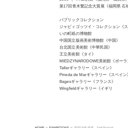
第
17
回青木繁記念大賞展
《福岡県 石
パブリックコレクション
ジャピィゴッツイ・コレクション
《
いの町紙の博物館
中国国立版画美術博物館
《中国》
台北国立美術館
《中華民国》
王立美術館
《タイ》
MIEDZYNARODOWE
美術館
《ポーラ
Taller
ギャラリー
《スペイン》
Pineda de Mar
ギャラリー
《スペイン
Bages
ギャラリー
《フランス》
Wingfield
ギャラリー
《イギリ
HOME
EXHIBITIONS
平田詩織 個展 Self-Portrait