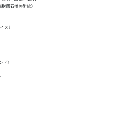
橋財団石橋美術館》
スイス》
ンド》
》