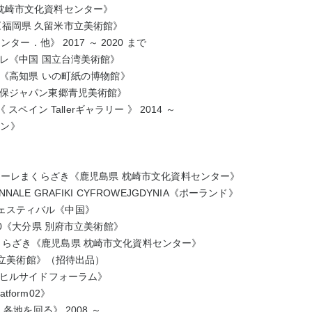
枕崎市文化資料センター》
《福岡県
久留米市立美術館》
センター．他》
2017
～
2020
まで
レ
《中国
国立台湾美術館》
《高知県
いの町紙の博物館》
損保ジャパン東郷青児美術館》
《
スペイン
Taller
ギャラリー
》
2014
～
イン》
ナーレまくらざき
《鹿児島県
枕崎市文化資料センター》
NALE GRAFIKI CYFROWEJGDYNIA
《ポーランド》
ェスティバル
《中国》
0
《大分県
別府市立美術館》
くらざき
《鹿児島県
枕崎市文化資料センター》
立美術館》（招待出品）
山ヒルサイドフォーラム》
atform02
》
、各地を回る》
2008
～