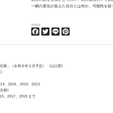
一瞬の変化が捉えた自分とは何か、可能性を探
）
share
Facebook
Twitter
Line
Pinterest
示展
」（令和８年２月予定） 《山口県》
県》
14
、
2016
、
2019
、
2023
京都》
15
、
2017
、
2019
まで