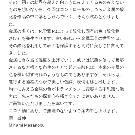
その「祠」の結界を越えた向こうにみえてくるものみえない
ものを想いながら、今回はコントロールのしづらい金属の酸
化を作品の中に落とし込んでいく、そんな試みとなりまし
た。
金属の多くは、化学変化によって酸化し固有の色（酸化物・
さび）を発生させます。古い時代から金属工芸の世界では、
その酸化を利用して表面を保護すると同時に美しさに変えて
きました。
金属に炎を当て温度を上げていく、或いは試薬を使って反応
させるなど様々な条件のもとで起こる酸化は、本来の金属の
色を覆い隠す汚れのようなものでもありますが、それらは、
進行する過程のなかで美しい色調、表情を移し出します。
均一にみえる金属の色がドラマチックに変容する不思議な魅
力は、先人たちの探究心を掻き立てたに違いありません。
ご高覧いただけましたら幸いです。
コロナ禍にあり、ご無理のないようご案内申し上げます。
南 昌伸
Minami Masanobu