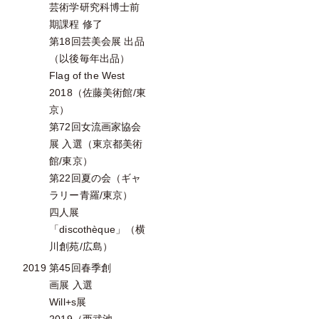
芸術学研究科博士前
期課程 修了
第18回芸美会展 出品
（以後毎年出品）
Flag of the West
2018（佐藤美術館/東
京）
第72回女流画家協会
展 入選（東京都美術
館/東京）
第22回夏の会（ギャ
ラリー青羅/東京）
四人展
「discothèque」（横
川創苑/広島）
2019
第45回春季創
画展 入選
Will+s展