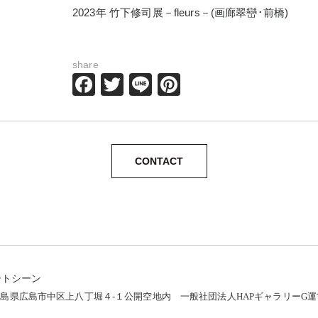
2023年 竹下修司展－fleurs－(画廊翠巒･前橋)
share
Facebook
Twitter
Line
Pinterest
CONTACT
ートシーン
12 広島県広島市中区上八丁堀４-１公開空地内
一般社団法人HAPギャラリーG