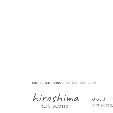
HOME
EXHIBITIONS
竹下 修司 個展「花言葉」
ひろしまア
〒730-00