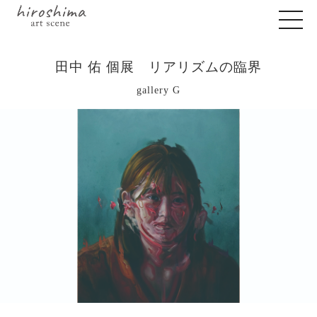
田中 佑 個展 リアリズムの臨界
gallery G