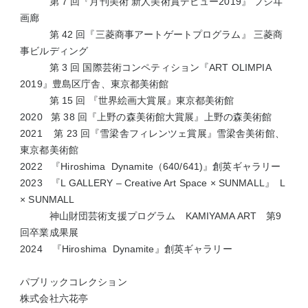
第 7 回『月刊美術 新人美術賞デビュー2019』
フジヰ
画廊
第 42 回『三菱商事アートゲートプログラム』
三菱商
事ビルディング
第 3 回 国際芸術コンペティション『ART OLIMPIA
2019』
豊島区庁舎、東京都美術館
第 15 回 『世界絵画大賞展』
東京都美術館
2020 第 38 回『上野の森美術館大賞展』
上野の森美術館
2021 第 23 回『雪梁舎フィレンツェ賞展』
雪梁舎美術館、
東京都美術館
2022 『Hiroshima Dynamite（640/641)』創英ギャラリー
2023 『L GALLERY – Creative Art Space × SUNMALL』 L
× SUNMALL
神山財団芸術支援プログラム KAMIYAMA ART 第9
回卒業成果展
2024
『Hiroshima Dynamite』創英ギャラリー
パブリックコレクション
株式会社六花亭