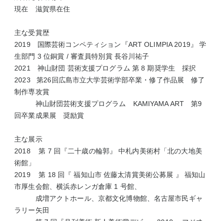
​現在 滋賀県在住
主な受賞歴
2019 国際芸術コンペティション『ART OLIMPIA 2019』 学
生部門 3 位銅賞 / 審査員特別賞 長谷川祐子
2021
神山財団 芸術支援プログラム 第 8 期奨学生 採択
2023 第26回広島市立大学芸術学部卒業・修了作品展 修了
制作専攻賞
神山財団芸術支援プログラム KAMIYAMA ART 第9
回卒業成果展 奨励賞
主な展示
2018 第 7 回『二十歳の輪郭』
中札内美術村「北の大地美
術館」
2019 第 18 回『 福知山市 佐藤太清賞美術公募展 』
福知山
市厚生会館、横浜赤レンガ倉庫 1 号館、
成増アクトホール、京都文化博物館、
名古屋市民ギャ
ラリー矢田