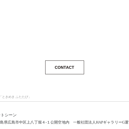
CONTACT
「ときめき ふたたび」
ートシーン
12 広島県広島市中区上八丁堀４-１公開空地内
一般社団法人HAPギャラリーG