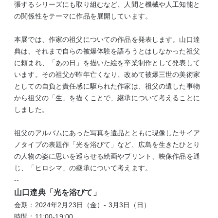
張するシリーズにも取り組むなど、人間と機械や人工知能と
の関係性をテーマに作品を展開しています。
本展では、作家の祖父についての作品を発表します。山口達
典は、それまで自らの被爆体験を語ろうとはしなかった祖父
に頼まれ、「あの日」を描いた絵を卒業制作として発表して
います。その祖父が昨年亡くなり、改めて被爆三世の美術家
としての自負と責任感に駆られた作家は、祖父の遺した事物
から祖父の「生」を描くことで、継承について考えることに
しました。
祖父のアルバムにあった写真を遺品とともに現像したサイア
ノタイプの表題作「光を浴びて」など、広島を生きたひとり
の人物の姿に思いを巡らせる絵画やプリント、映像作品を通
じ、「ヒロシマ」の継承について考えます。
--
山口達典「光を浴びて」
会期：2024年2月23日（⾦）- 3月3日（⽇）
時間：11:00-19:00