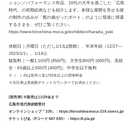
ション／パフォーマンス作品、10代の大半を過ごした「広島
時代」の初期絵画などを紹介します。多様な展開を見せる彼
の制作の歩みが「舵の曲がったボート」のように母港に帰還
するさまを、ぜひご覧ください。
https://www.hiroshima-moca.jp/exhibition/harada_yuki
休館日｜月曜日（ただし1/13は開館）、年末年始（12/27—
2025/1/1）、1/14㊋
観覧料｜一般1,100円 (850円)、大学生800円 (600円)、高校
生・65歳以上550円 (400円)、中学生以下無料
※（ ）内は前売り及び30名以上の団体料金
※当日券は美術館チケットカウンターでお求めください
[前売券] ※販売は11/29㊎まで
広島市現代美術館受付
オンラインショップ「339」：
https://hiroshimamoca-339.stores.jp/
チケットぴあ〈Pコード 687-085〉：
https://t.pia.jp/