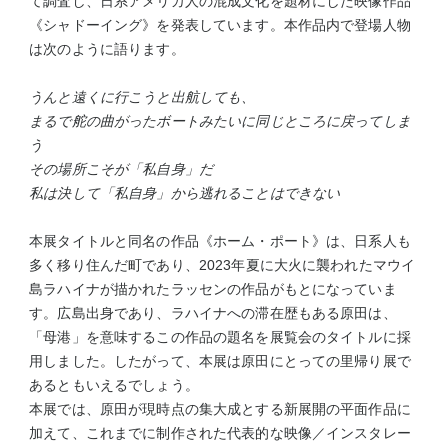
て調査し、日系アメリカ人の混成文化を題材にした映像作品
《シャドーイング》を発表しています。本作品内で登場人物
は次のように語ります。
うんと遠くに行こうと出航しても、
まるで舵の曲がったボートみたいに同じところに戻ってしま
う
その場所こそが「私自身」だ
私は決して「私自身」から逃れることはできない
本展タイトルと同名の作品《ホーム・ポート》は、日系人も
多く移り住んだ町であり、2023年夏に大火に襲われたマウイ
島ラハイナが描かれたラッセンの作品がもとになっていま
す。広島出身であり、ラハイナへの滞在歴もある原田は、
「母港」を意味するこの作品の題名を展覧会のタイトルに採
用しました。したがって、本展は原田にとっての里帰り展で
あるともいえるでしょう。
本展では、原田が現時点の集大成とする新展開の平面作品に
加えて、これまでに制作された代表的な映像／インスタレー