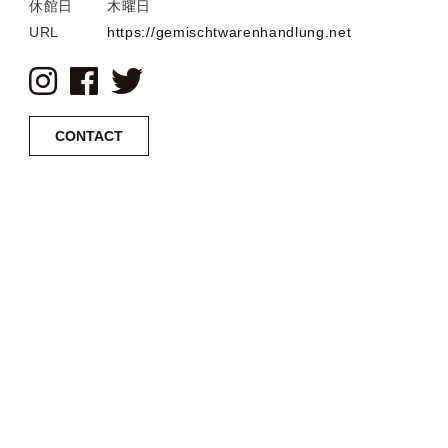
休館日
木曜日
URL
https://gemischtwarenhandlung.net
CONTACT