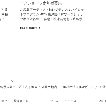
ークショップ参加者募集
？ 改
北広島アーティストinレジデンス：パイロッ
025を振
トプログラム2025 筏津芸術村ワークショッ
告イベ
プ参加者募集！ 会場：筏津芸術村（広島県山
asi
県郡北広島町筏津656-2） お申し込みはこち
read more
ら 問い合わせ：アーティストinレジデンス
パ […]
ートシーン
12 広島県広島市中区上八丁堀４-１公開空地内
一般社団法人HAPギャラリーG
ITIONS
展覧会一覧
NEWS
ニュース
ART