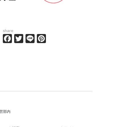
share
Facebook
Twitter
Line
Pinterest
運営部内