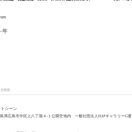
um
―年
と月間賞
ートシーン
12 広島県広島市中区上八丁堀４-１公開空地内
一般社団法人HAPギャラリーG