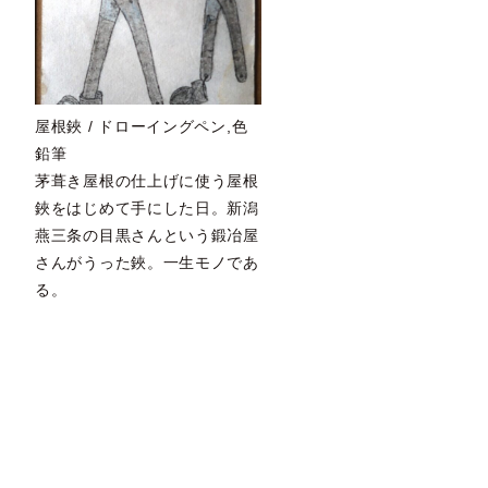
屋根鋏 / ドローイングペン,色
鉛筆
茅葺き屋根の仕上げに使う屋根
鋏をはじめて手にした日。新潟
燕三条の目黒さんという鍛冶屋
さんがうった鋏。一生モノであ
る。