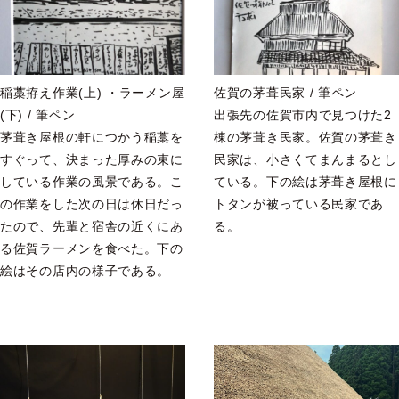
稲藁拵え作業(上) ・ラーメン屋
佐賀の茅葺民家 / 筆ペン
(下) / 筆ペン
出張先の佐賀市内で見つけた2
茅葺き屋根の軒につかう稲藁を
棟の茅葺き民家。佐賀の茅葺き
すぐって、決まった厚みの束に
民家は、小さくてまんまるとし
している作業の風景である。こ
ている。下の絵は茅葺き屋根に
の作業をした次の日は休日だっ
トタンが被っている民家であ
たので、先輩と宿舎の近くにあ
る。
る佐賀ラーメンを食べた。下の
絵はその店内の様子である。