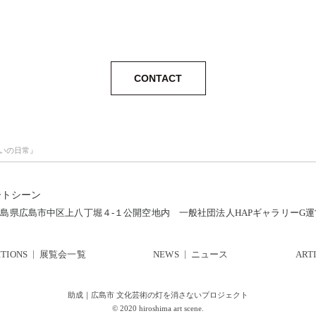
CONTACT
いの日常』
ートシーン
12 広島県広島市中区上八丁堀４-１公開空地内
一般社団法人HAPギャラリーG
ITIONS
展覧会一覧
NEWS
ニュース
ART
助成｜広島市 文化芸術の灯を消さないプロジェクト
© 2020 hiroshima art scene.