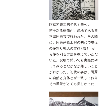
阿蘇茅葺工房初代 / 筆ペン
茅を刈る研修が、産地である熊
本県阿蘇市で行われた。その際
に、阿蘇茅葺工房の初代で現役
の茅刈り職人の方(97歳！) か
ら茅を刈る方法を教えていただ
いた。説明で聞いても実際にや
ってみるとなかなか難しいこと
がわかった。初代の姿は、阿蘇
の自然と身体とが一致しており
その風景がとても美しかった。