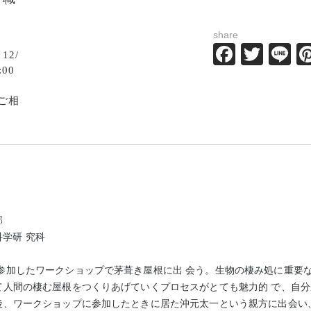
share
Facebo
Twit
L
12/
:00
ご相
部
科学研 究科
参加したワークショップで茅葺き屋根に出 会う。生物の棲み処に重要
て人間の棲む屋根をつくりあげていくプロセスがとても魅力的 で、自分
後、ワークショップに参加したときに居た沖元太一という親方に出会い