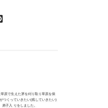
ok
ter
ine
Pinterest
な草原で生えた茅を刈り取り草原を保
がつくっていきたい(残していきたい)
、弟子入 りをしました。