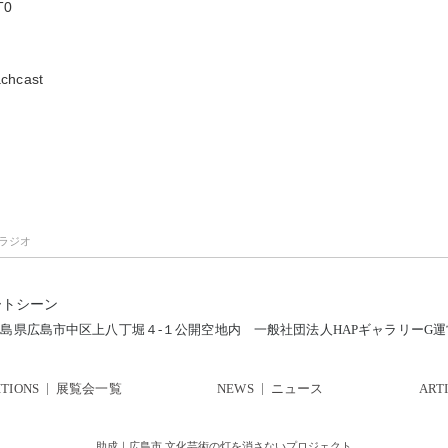
T0
achcast
ラジオ
ートシーン
12 広島県広島市中区上八丁堀４-１公開空地内
一般社団法人HAPギャラリーG
ITIONS
展覧会一覧
NEWS
ニュース
ART
助成｜広島市 文化芸術の灯を消さないプロジェクト