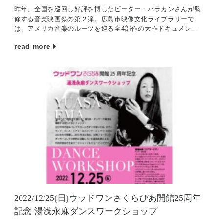
昨年、全国を巡回し好評を博したピーター・バラカンさんが監
修する音楽映画祭の第２弾。広島市映像文化ライブラリーで
は、アメリカ音楽のルーツを巡る全4部作の大作ドキュメンタ
リー『アメリカン・エピック』、結成前のローリング・スト
read more
[…]
2022/12/25(日)ウッドワンさくらぴあ開館25周年
記念 湯浅永麻ダンスワークショップ