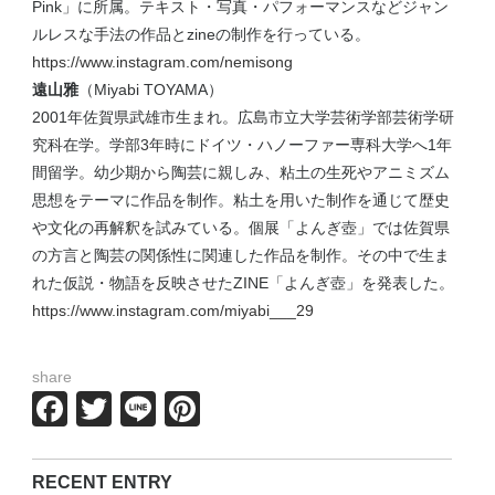
Pink」に所属。テキスト・写真・パフォーマンスなどジャン
ルレスな手法の作品とzineの制作を行っている。
https://www.instagram.com/nemisong
遠山雅
（Miyabi TOYAMA）
2001年佐賀県武雄市生まれ。広島市立大学芸術学部芸術学研
究科在学。学部3年時にドイツ・ハノーファー専科大学へ1年
間留学。幼少期から陶芸に親しみ、粘土の生死やアニミズム
思想をテーマに作品を制作。粘土を用いた制作を通じて歴史
や文化の再解釈を試みている。個展「よんぎ壺」では佐賀県
の方言と陶芸の関係性に関連した作品を制作。その中で生ま
れた仮説・物語を反映させたZINE「よんぎ壺」を発表した。
https://www.instagram.com/miyabi___29
share
Facebook
Twitter
Line
Pinterest
RECENT ENTRY