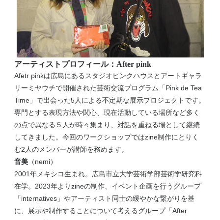
アーティストプロフィール：After pink
Afetr pinkは広島にあるスタジオピンクハウスとアートギャラ
リーミヤウチで開催された芸術交流プログラム「Pink de Tea
Time」で出会った5人による不定期な展示プロジェクトです。
専門とする表現方法や関心、現在活動している場所など多く
の点で異なる５人が時々集まり、対話を重ねる場として継続
してきました。今回のワークショップではzine制作にとりく
む2人のメンバーが講師を務めます。
音美
（nemi）
2001年メキシコ生まれ。広島市立大学芸術学部芸術学研究科
在学。2023年よりzineの制作、イベント企画を行うグループ
「internatives」やアーティスト同士の緩やかな繋がりを基
に、展示や制作することについて考えるグループ「After