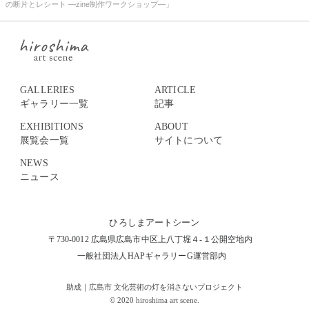
の断片とレシート ―zine制作ワークショップ—」
GALLERIES
ARTICLE
ギャラリー一覧
記事
EXHIBITIONS
ABOUT
展覧会一覧
サイトについて
NEWS
ニュース
ひろしまアートシーン
〒730-0012 広島県広島市中区上八丁堀４-１公開空地内
一般社団法人HAPギャラリーG運営部内
助成｜広島市 文化芸術の灯を消さないプロジェクト
© 2020 hiroshima art scene.