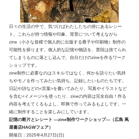
日々の生活の中で、気づけばわたしたちの傍にあるレシー
ト。これらが持つ情報や印象、背景について考えながら
zine（小さな規模で個人的に出版する冊子や印刷物）制作の
可能性を探ります。個人的な記憶や物語を、普段は捨てられ
てしまうものに落とし込んで、自分だけのzineを作るワーク
ショップです。
zine制作に必要なのはスキルではなく、何かを語りたい気持
ちやモノを作ってみたい気持ち、記録したいものたちです。
日記や詩などの<言葉>を書いてみたり、写真やイラストなど
を含む<イメージ>を使ったり、zineの内容は完全自由！作る
内容を考えてくるもよし、即興で作ってみるもよしです。一
緒に制作することを楽しみにしています。
記憶の断片とレシート ―zine制作ワークショップ—（広島 蔦
屋書店HAGWフェア）
開催日：2025年4月27日(日)