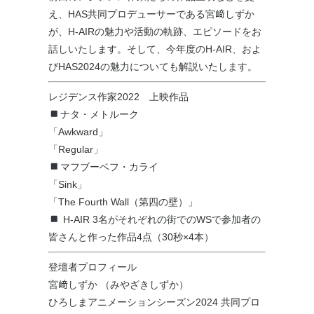
え、HAS共同プロデューサーである宮﨑しずか
が、H-AIRの魅力や活動の軌跡、エピソードをお
話しいたします。そして、今年度のH-AIR、およ
びHAS2024の魅力についても解説いたします。
レジデンス作家2022 上映作品
ナタ・メトルーク
「Awkward」
「Regular」
マフブーベフ・カライ
「Sink」
「The Fourth Wall（第四の壁）」
H-AIR 3名がそれぞれの街でのWSで参加者の
皆さんと作った作品4点（30秒×4本）
登壇者プロフィール
宮﨑しずか （みやざきしずか）
ひろしまアニメーションシーズン2024 共同プロ