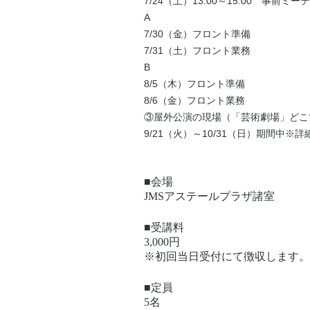
7/24（土）13:00～15:00 事前ミ
A
7/30（金）フロント準備
7/31（土）フロント業務
B
8/5（木）フロント準備
8/6（金）フロント業務
③屋外公演の現場（「芸術劇場」どこ
9/21（火）～10/31（日）期間中
■会場
JMSアステールプラザ諸室
■受講料
3,000円
※初回当日受付にて徴収します。
■定員
5名