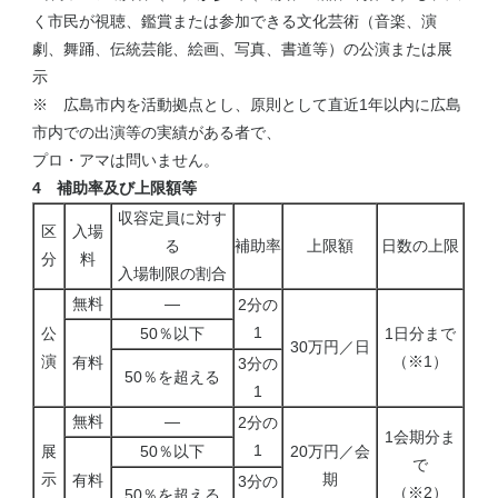
く市民が視聴、鑑賞または参加できる文化芸術（音楽、演
劇、舞踊、伝統芸能、絵画、写真、書道等）の公演または展
示
※ 広島市内を活動拠点とし、原則として直近1年以内に広島
市内での出演等の実績がある者で、
プロ・アマは問いません。
4 補助率及び上限額等
収容定員に対す
区
入場
る
補助率
上限額
日数の上限
分
料
入場制限の割合
無料
―
2分の
1
公
50％以下
1日分まで
30万円／日
演
（※1）
有料
3分の
50％を超える
1
無料
―
2分の
1会期分ま
1
展
50％以下
20万円／会
で
示
期
有料
3分の
（※2）
50％を超える