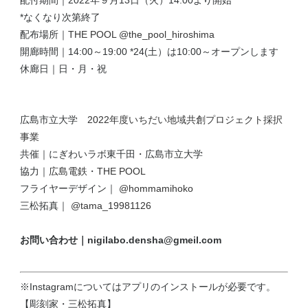
配付期間｜2022年９月13日（火）14:00より開始
*なくなり次第終了
配布場所｜
THE POOL @the_pool_hiroshima
開廊時間｜14:00～19:00 *24(土）は10:00～オープンします
休廊日｜日・月・祝
広島市立大学
2022年度いちだい地域共創プロジェクト採択
事業
共催｜にぎわいラボ東千田・広島市立大学
協力｜
広島電鉄
・
THE POOL
フライヤーデザイン｜
@hommamihoko
三松拓真｜
@tama_19981126
お問い合わせ｜nigilabo.densha@gmeil.com
※Instagramについてはアプリのインストールが必要です。
【彫刻家・三松拓真】