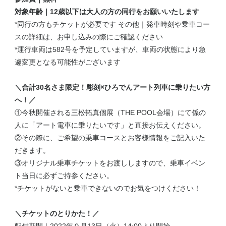
対象年齢｜12歳以下は大人の方の同行をお願いいたします
*同行の方もチケットが必要です その他｜発車時刻や乗車コー
スの詳細は、お申し込みの際にご確認ください
*運行車両は582号を予定していますが、車両の状態により急
遽変更となる可能性がございます
＼合計30名さま限定！彫刻×ひろでんアート列車に乗りたい方
へ！／
①今秋開催される三松拓真個展（THE POOL会場）にて係の
人に「アート電車に乗りたいです」と直接お伝えください。
②その際に、ご希望の乗車コースとお客様情報をご記入いた
だきます。
③オリジナル乗車チケットをお渡ししますので、乗車イベン
ト当日に必ずご持参ください。
*チケットがないと乗車できないのでお気をつけください！
＼チケットのとりかた！／