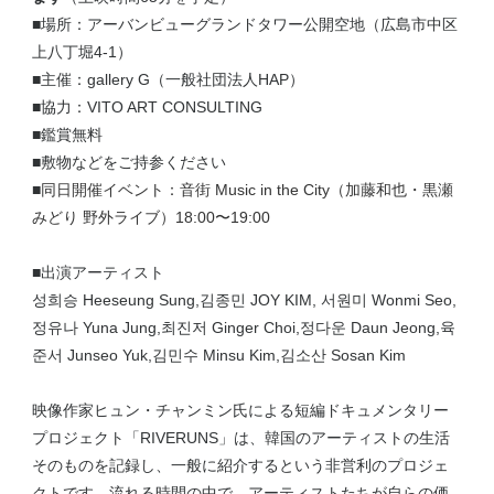
■場所：アーバンビューグランドタワー公開空地（広島市中区
上八丁堀4-1）
■主催：gallery G（一般社団法人HAP）
■協力：VITO ART CONSULTING
■鑑賞無料
■敷物などをご持参ください
■
同日開催イベント：音街 Music in the City（加藤和也・黒瀬
みどり 野外ライブ）18:00〜19:00
■出演アーティスト
성희승 Heeseung Sung,김종민 JOY KIM, 서원미 Wonmi Seo,
정유나 Yuna Jung,최진저 Ginger Choi,정다운 Daun Jeong,육
준서 Junseo Yuk,김민수 Minsu Kim,김소산 Sosan Kim
映像作家ヒュン・チャンミン氏による短編ドキュメンタリー
プロジェクト「RIVERUNS」は、韓国のアーティストの生活
そのものを記録し、一般に紹介するという非営利のプロジェ
クトです。流れる時間の中で、アーティストたちが自らの価