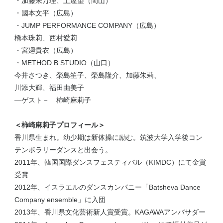
・加藤朱万理、土屋望（岡山）
・國本文平（広島）
・JUMP PERFORMANCE COMPANY（広島）
橋本珠莉、西村愛莉
・宮廻貴衣（広島）
・METHOD B STUDIO（山口）
今井さつき、榮島笙子、榮島隆介、加藤朱莉、
川添大輝、福田由美子
―ゲスト－ 柿崎麻莉子
＜柿崎麻莉子プロフィール＞
香川県生まれ。幼少期は新体操に励む。筑波大学入学後コン
テンポラリーダンスと出会う。
2011年、韓国国際ダンスフェスティバル（KIMDC）にて金賞
受賞
2012年、イスラエルのダンスカンパニー「Batsheva Dance
Company ensemble」に入団
2013年、香川県文化芸術新人賞受賞。KAGAWAアンバサダー