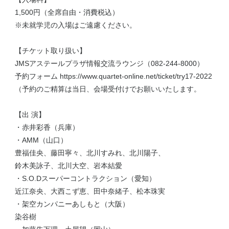
1,500円（全席自由・消費税込）
※未就学児の入場はご遠慮ください。
【チケット取り扱い】
JMSアステールプラザ情報交流ラウンジ（082-244-8000）
予約フォーム https://www.quartet-online.net/ticket/try17-2022
（予約のご精算は当日、会場受付けでお願いいたします。
【出 演】
・赤井彩香（兵庫）
・AMM（山口）
豊福佳央、藤田寧々、北川すみれ、北川陽子、
鈴木美詠子、北川大空、岩本結愛
・S.O.Dスーパーコントラクション（愛知）
近江奈央、大西こず恵、田中奈緒子、松本珠実
・架空カンパニーあしもと（大阪）
染谷樹