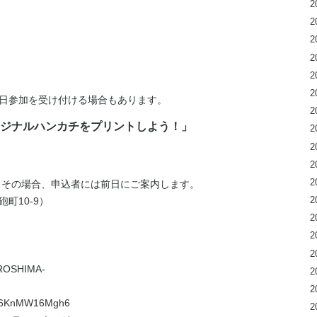
2
2
2
2
2
2
日参加を受け付ける場合もあります。
2
ジナルハンカチをプリントしよう！」
2
2
2
2
延。その場合、申込者には前日にご案内します。
2
町10-9）
2
2
2
OSHIMA-
2
2
iHN6KnMW16Mgh6
2