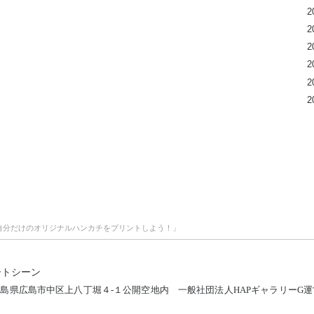
2
2
2
2
2
2
ップ「自分だけのオリジナルハンカチをプリントしよう！」
ートシーン
12 広島県広島市中区上八丁堀４-１公開空地内
一般社団法人HAPギャラリーG