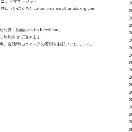
コミュニティマネージャー
2
 井口（いのくち）
co-ba.hiroshima＠anabuki-g.com
2
2
2
動画はco-ba hiroshima、
2
等に利用させて頂きます。
2
毒、会話時にはマスクの着用をお願いいたします。
2
2
2
2
st
2
2
2
2
2
2
2
2