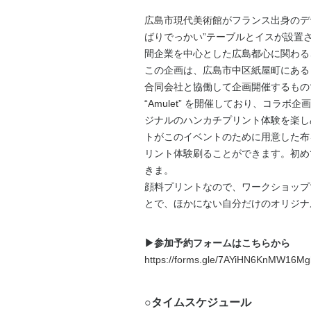
広島市現代美術館
がフランス出身のデ
ばりでっかい”テーブルとイス
が設置
間企業を中心とした広島都心に関わる
この企画は、広島市中区紙屋町にある
合同会社
と協働して企画開催するものです
“Amulet”
を開催しており、コラボ企画
ジナルのハンカチプリント体験を楽し
トがこのイベントのために用意した布
リント体験刷ることができます。初め
きま。
顔料プリントなので、ワークショップ
とで、ほかにない自分だけのオリジナ
▶参加予約フォームはこちらから
https://forms.gle/7AYiHN6KnMW16M
○タイムスケジュール