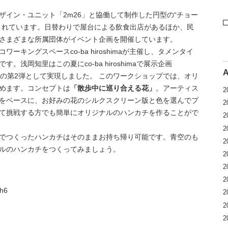
ザイン・ユニット
「2m26」
と協働して制作した円型の
“チョー
されています。日替わりで屋台による飲食出店があるほか、民
さまざまな所属団体がイベント企画を開催しています。
コワーキングスペース
co-ba hiroshima
が主催し、
タメンタイ
。浅岡知里はこの夏にco-ba hiroshimaで展示企画
の第2弾として実現しました。 このワークショップでは、オリ
めます。コンセプトは
「散歩中に巡り合える花」
。アーティス
2
をベースに、お好みの花のシルクスクリーン版と色を選んでプ
2
て挑戦する方でも簡単にオリジナルのハンカチを作ることがで
2
2
でつくったハンカチはそのままお持ち帰り可能です。青空のも
2
ルのハンカチをつくってみましょう。
2
2
2
gh6
2
2
2